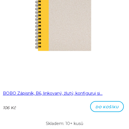
BOBO Zápisník, B6, linkovaný, žlutý, konfiguruj si…
DO KOŠÍKU
106 Kč
Skladem: 10+ kusů