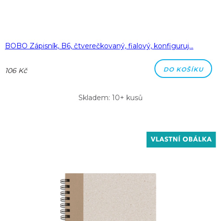
BOBO Zápisník, B6, čtverečkovaný, fialový, konfiguruj…
DO KOŠÍKU
106 Kč
Skladem: 10+ kusů