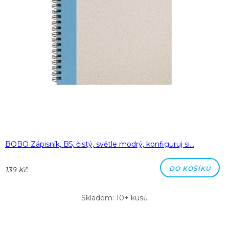
BOBO Zápisník, B5, čistý, světle modrý, konfiguruj si…
DO KOŠÍKU
139 Kč
Skladem: 10+ kusů