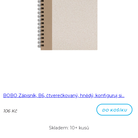
BOBO Zápisník, B6, čtverečkovaný, hnědý, konfiguruj si…
DO KOŠÍKU
106 Kč
Skladem: 10+ kusů