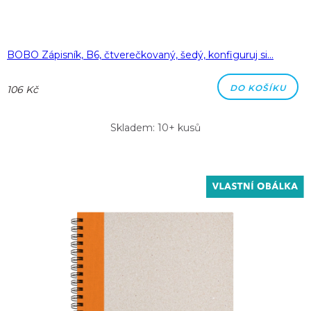
BOBO Zápisník, B6, čtverečkovaný, šedý, konfiguruj si…
DO KOŠÍKU
106 Kč
Skladem: 10+ kusů