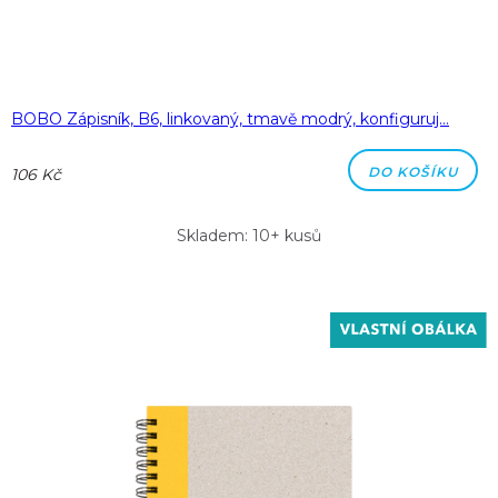
BOBO Zápisník, B6, linkovaný, tmavě modrý, konfiguruj…
DO KOŠÍKU
106 Kč
Skladem: 10+ kusů