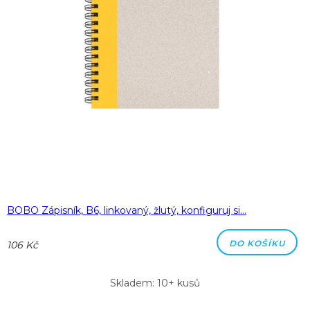
BOBO Zápisník, B6, linkovaný, žlutý, konfiguruj si…
DO KOŠÍKU
106 Kč
Skladem: 10+ kusů