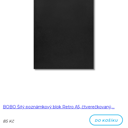
BOBO Šitý poznámkový blok Retro A5, čtverečkovaný,…
DO KOŠÍKU
85 Kč