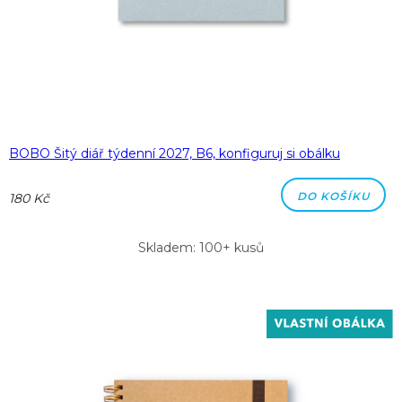
BOBO Šitý diář týdenní 2027, B6, konfiguruj si obálku
DO KOŠÍKU
180 Kč
Skladem: 100+ kusů