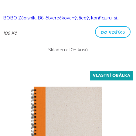
BOBO Zápisník, B6, čtverečkovaný, šedý, konfiguruj si…
DO KOŠÍKU
106 Kč
Skladem: 10+ kusů