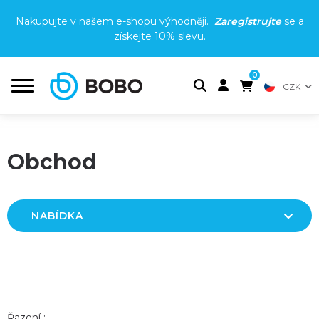
Nakupujte v našem e-shopu výhodněji.
Zaregistrujte
se a
získejte
10% slevu
.
0
CZK
Obchod
NABÍDKA
Řazení :