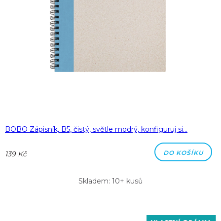
BOBO Zápisník, B5, čistý, světle modrý, konfiguruj si…
DO KOŠÍKU
139 Kč
Skladem: 10+ kusů