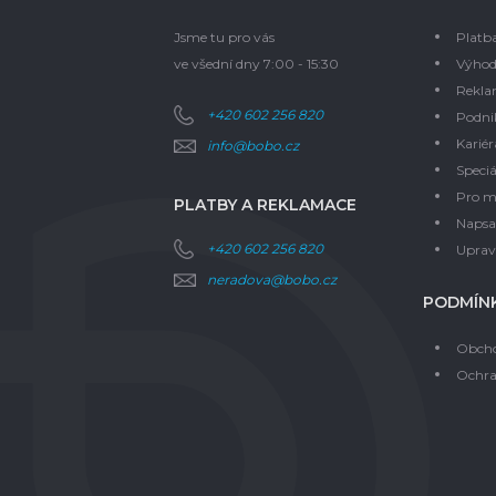
Jsme tu pro vás
Platb
ve všední dny 7:00 - 15:30
Výhod
Rekla
+420 602 256 820
Podni
Kariér
info@bobo.cz
Speciá
Pro m
PLATBY A REKLAMACE
Napsal
+420 602 256 820
Upravi
neradova@bobo.cz
PODMÍNK
Obcho
Ochra