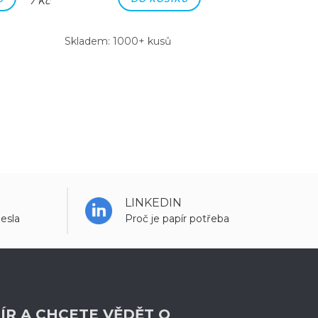
7 Kč
7 Kč
Skladem: 1000+ kusů
Skladem: 100
LINKEDIN
esla
Proč je papír potřeba
ÍR A CHCETE VĚDĚT O