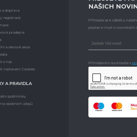
NAŠICH NOVI
a a doprava
y registrace
Přihlaste se k odběru naš
mace
posílat e-mail o novinkách
ková prodejna
a
lní a slevové akce
édia
i o nás
Přihlášením souhlasíte s
po
t nastavení Cookies
Y A PRAVIDLA
dní podmínky
na osobních údajů