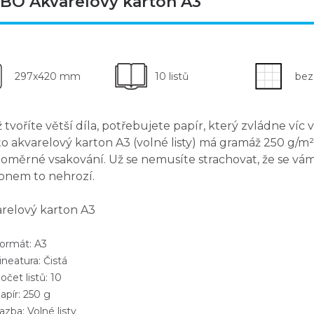
BO Akvarelový karton A3
297x420 mm
10 listů
bez
 tvoříte větší díla, potřebujete papír, který zvládne víc
o akvarelový karton A3 (volné listy) má gramáž 250 g/m
oměrné vsakování. Už se nemusíte strachovat, že se vám
onem to nehrozí.
relový karton A3
rmát: A3
neatura: Čistá
čet listů: 10
pír: 250 g
zba: Volné listy