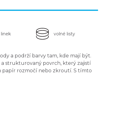
 linek
volné listy
 vody a
podrží barvy tam, kde mají být
.
² a
strukturovaný povrch
, který zajistí
 papír rozmočí nebo zkroutí. S tímto