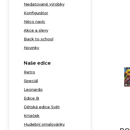
Nedatované výrobky
Konfigurátor
Něco navíc
Akce a slevy
Back to school
Novinky
Naše edice
Retro
Speciál
Leonardo
Edice B
Dětská edice Svět
Krteček
Hudební omalovánky