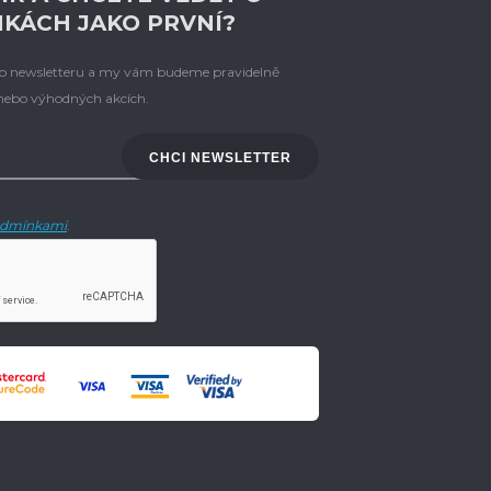
NKÁCH JAKO PRVNÍ?
eho newsletteru a my vám budeme pravidelně
 nebo výhodných akcích.
CHCI NEWSLETTER
dmínkami
.