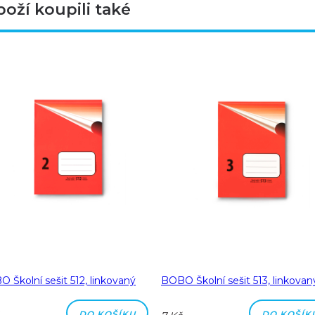
boží koupili také
 Školní sešit 512, linkovaný
BOBO Školní sešit 513, linkovan
DO KOŠÍKU
DO KOŠÍK