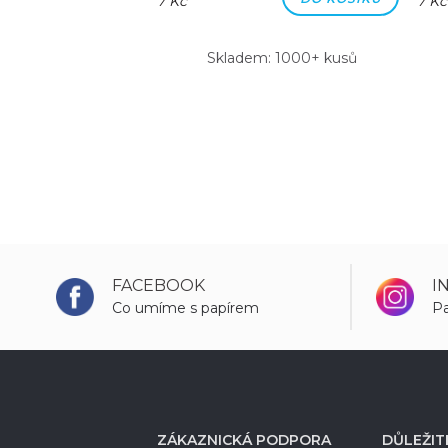
7 Kč
7 Kč
m: 1000+ kusů
Skladem: 1000+ kusů
FACEBOOK
I
Co umíme s papírem
Pa
ZÁKAZNICKÁ PODPORA
DŮLEŽIT