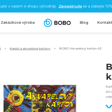
ujte v našem e-shopu výhodněji.
Zaregistrujte
se a získejte
10%
Zakázková výroba
Blog
Kontak
O
>
Kreslicí a akvarelové kartony
>
BOBO Akvarelový karton A3
B
k
Potř
A3 (
volb