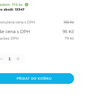
adem: 179 ks
lo zboží:
13347
oručená cena s DPH
105 Kč
še cena s DPH
95 Kč
na bez DPH
79 Kč
PŘIDAT DO KOŠÍKU