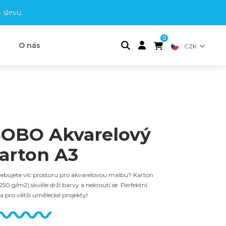
 slevu
.
0
t
O nás
CZK
OBO Akvarelový
arton A3
ebujete víc prostoru pro akvarelovou malbu? Karton
250 g/m2) skvěle drží barvy a nekroutí se. Perfektní
a pro větší umělecké projekty!