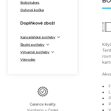
BO
Bobotubes
Duhová kočka
Doplňkové zboží
Kancelářské potřeby
Když
Školní potřeby
Tent
Výtvarné potřeby
rovn
Výprodej
kart
Akva
● Fo
● Li
● Po
● Pa
Garance kvality
● Va
Vyrobeno v České