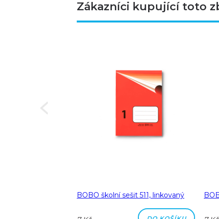
Zákazníci kupující toto z
Next
a A5 linka 8 mm
BOBO školní sešit 511, linkovaný
BOBO
DO KOŠÍKU
DO KOŠÍKU