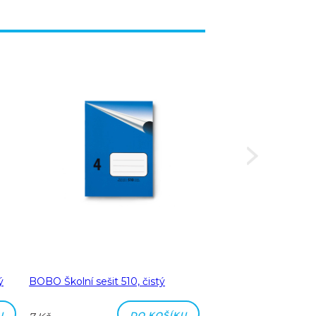
ý
BOBO Školní sešit 510, čistý
BOBO Školní sešit 51
čtverečkovaný
U
DO KOŠÍKU