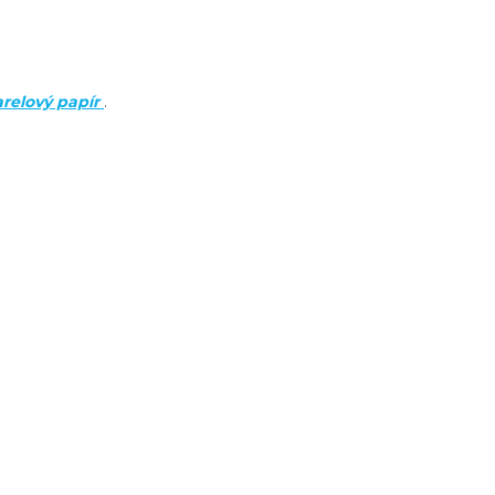
arelový papír
.