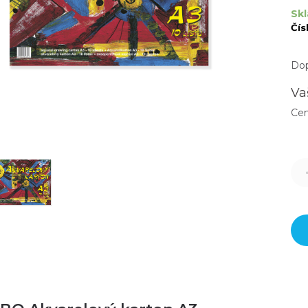
Skl
Čís
Dop
Va
Ce