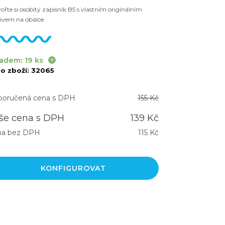
ořte si osobitý zápisník B5 s vlastním originálním
ivem na obálce.
adem: 19 ks
lo zboží:
32065
oručená cena s DPH
155 Kč
še cena s DPH
139 Kč
na bez DPH
115 Kč
KONFIGUROVAT