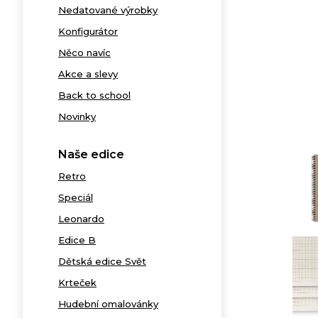
Nedatované výrobky
Konfigurátor
Něco navíc
Akce a slevy
Back to school
Novinky
Naše edice
Retro
Speciál
Leonardo
Edice B
Dětská edice Svět
Krteček
Hudební omalovánky