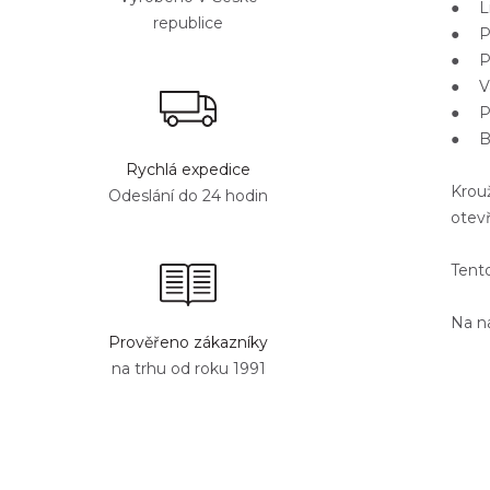
● Li
republice
● Po
● Pa
● Va
● Pe
● Ba
Rychlá expedice
Krou
Odeslání do 24 hodin
otev
Tento
Na 
Prověřeno zákazníky
na trhu od roku 1991