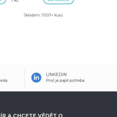
7 Kč
7 Kč
Skladem: 1000+ kusů
Skladem: 100
LINKEDIN
esla
Proč je papír potřeba
ÍR A CHCETE VĚDĚT O