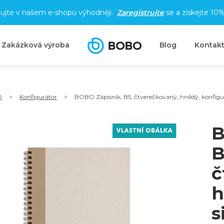
ujte v našem e-shopu výhodněji.
Zaregistrujte
se a získejte
10%
Zakázková výroba
Blog
Kontak
O
>
Konfigurátor
>
BOBO Zápisník, B5, čtverečkovaný, hnědý, konfigur
B
B
č
h
s