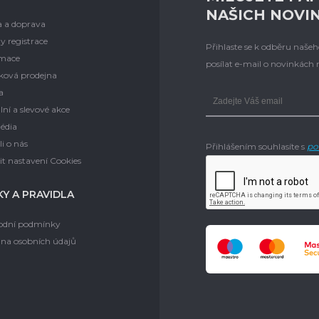
NAŠICH NOVI
a a doprava
y registrace
Přihlaste se k odběru naš
mace
posílat e-mail o novinkách
ková prodejna
a
lní a slevové akce
édia
i o nás
Přihlášením souhlasíte s
po
t nastavení Cookies
Y A PRAVIDLA
dní podmínky
na osobních údajů