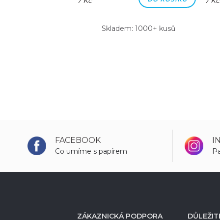
7 Kč
7 Kč
m: 1000+ kusů
Skladem: 1000+ kusů
FACEBOOK
I
Co umíme s papírem
Pa
ZÁKAZNICKÁ PODPORA
DŮLEŽIT