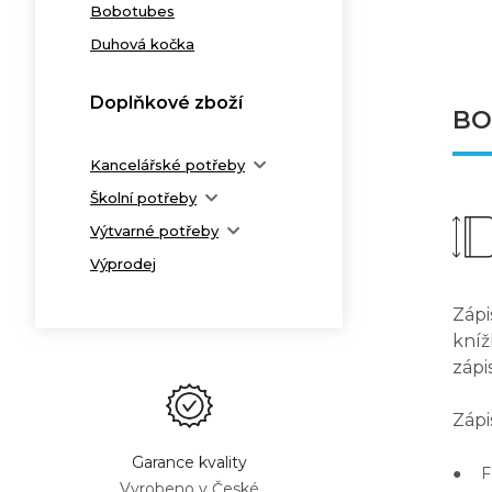
Bobotubes
Duhová kočka
Doplňkové zboží
BOB
Kancelářské potřeby
Školní potřeby
Výtvarné potřeby
Výprodej
Zápi
kníž
zápi
Zápi
Garance kvality
● Fo
Vyrobeno v České