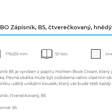
O Zápisník, B5, čtverečkovaný, hnědý,
176x250 mm
50 listů
čtv
sník B5
je vyroben z papíru Holmen Book Cream, který je
ka. Pevná obálka může být ozdobena vaším
vlastním o
sníku udělá unikátní kousek, který vás bude těšit každý
sník, čtverečkovaný, B5
rmát: B5