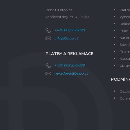
Jsme tu pro vás
Platb
ve všední dny 7:00 - 15:30
Výhod
Rekla
+420 602 256 820
Podni
Kariér
info@bobo.cz
Speciá
Pro m
PLATBY A REKLAMACE
Napsal
+420 602 256 820
Upravi
neradova@bobo.cz
PODMÍNK
Obcho
Ochra