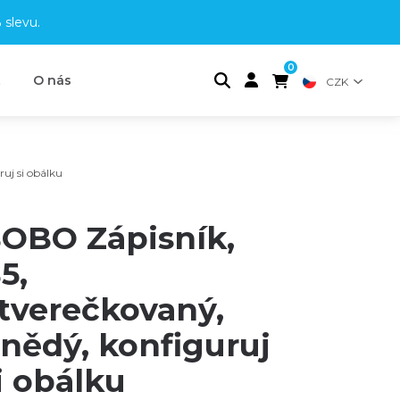
 slevu
.
0
t
O nás
CZK
uj si obálku
OBO Zápisník,
5,
tverečkovaný,
nědý, konfiguruj
i obálku