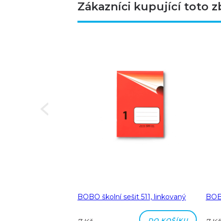
Zákazníci kupující toto z
Next
a A5 linka 8 mm
BOBO školní sešit 511, linkovaný
BOBO
DO KOŠÍKU
DO KOŠÍKU