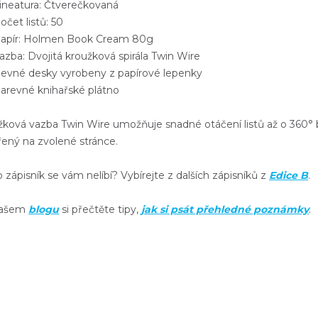
neatura: Čtverečkovaná
čet listů: 50
pír: Holmen Book Cream 80g
zba: Dvojitá kroužková spirála Twin Wire
vné desky vyrobeny z papírové lepenky
revné knihařské plátno
žková vazba
Twin Wire
umožňuje
snadné otáčení listů
až o 360° 
řený na zvolené stránce.
 zápisník se vám nelíbí? Vybírejte z dalších zápisníků z
Edice B
.
našem
blogu
si přečtěte tipy,
jak si psát přehledné poznámky
.