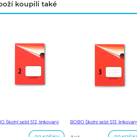
boží koupili také
 Školní sešit 512, linkovaný
BOBO Školní sešit 513, linkovan
DO KOŠÍKU
DO KOŠÍK