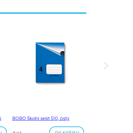
ý
BOBO Školní sešit 510, čistý
BOBO Školní sešit 51
čtverečkovaný
U
DO KOŠÍKU