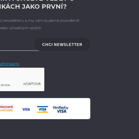
NKÁCH JAKO PRVNÍ?
eho newsletteru a my vám budeme pravidelně
 nebo výhodných akcích.
CHCI NEWSLETTER
dmínkami
.