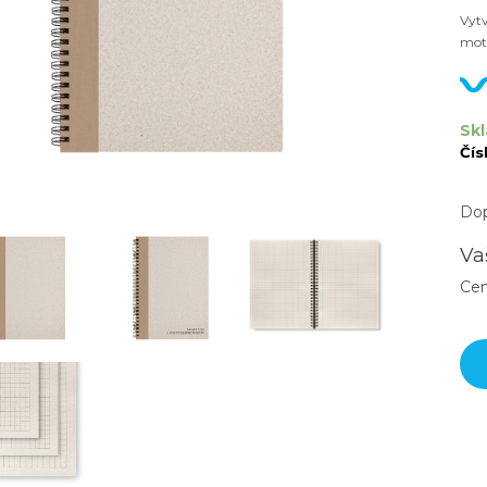
Vytv
mot
Skl
Čís
Dop
Va
Ce