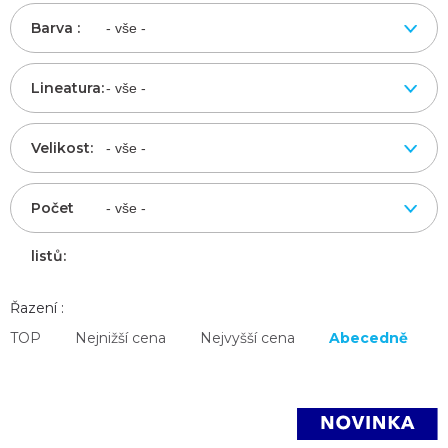
Barva :
Lineatura:
Velikost:
Počet
listů:
Řazení :
TOP
Nejnižší cena
Nejvyšší cena
Abecedně