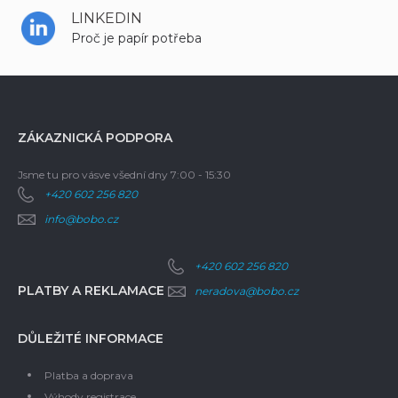
LINKEDIN
Proč je papír potřeba
ZÁKAZNICKÁ PODPORA
Jsme tu pro vás
ve všední dny 7:00 - 15:30
+420 602 256 820
info@bobo.cz
+420 602 256 820
PLATBY A REKLAMACE
neradova@bobo.cz
DŮLEŽITÉ INFORMACE
Platba a doprava
Výhody registrace