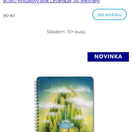
BOBO Kroužkový blok Levandule, A5, linkovaný
DO KOŠÍKU
90 Kč
Skladem: 10+ kusů