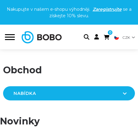
Nakupujte v našem e-shopu výhodněji.
Zaregistrujte
se a
získejte
10% slevu
.
0
CZK
Obchod
NABÍDKA
Novinky