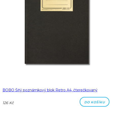
BOBO Šitý poznámkový blok Retro A4, čterečkovaný
DO KOŠÍKU
126 Kč