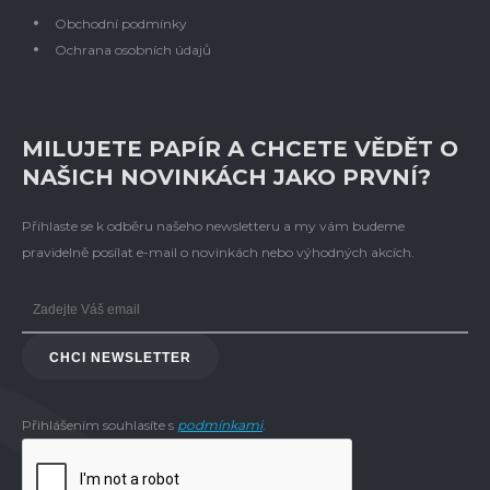
Obchodní podmínky
Ochrana osobních údajů
MILUJETE PAPÍR A CHCETE VĚDĚT O
NAŠICH NOVINKÁCH JAKO PRVNÍ?
Přihlaste se k odběru našeho newsletteru a my vám budeme
pravidelně posílat e-mail o novinkách nebo výhodných akcích.
CHCI NEWSLETTER
Přihlášením souhlasíte s
podmínkami
.