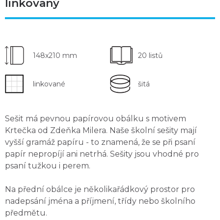
linkovaný
148x210 mm
20 listů
linkované
šitá
Sešit má pevnou papírovou obálku
s motivem
Krtečka
od Zdeňka Milera. Naše školní sešity mají
vyšší gramáž papíru
- to znamená, že se
při psaní
papír nepropíjí ani netrhá
. Sešity jsou
vhodné pro
psaní tužkou i perem
.
Na přední obálce je několikařádkový
prostor pro
nadepsání
jména a příjmení, třídy nebo školního
předmětu.