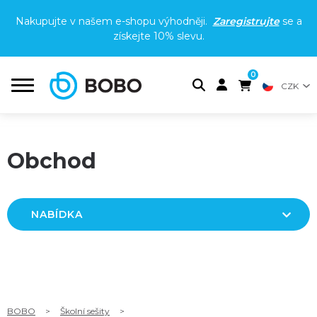
Nakupujte v našem e-shopu výhodněji.
Zaregistrujte
se a
získejte
10% slevu
.
0
CZK
Obchod
NABÍDKA
BOBO
>
Školní sešity
>