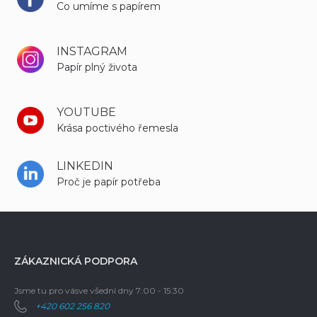
Co umíme s papírem
INSTAGRAM
Papír plný života
YOUTUBE
Krása poctivého řemesla
LINKEDIN
Proč je papír potřeba
ZÁKAZNICKÁ PODPORA
Jsme tu pro vás
ve všední dny 7:00 - 15:30
+420 602 256 820