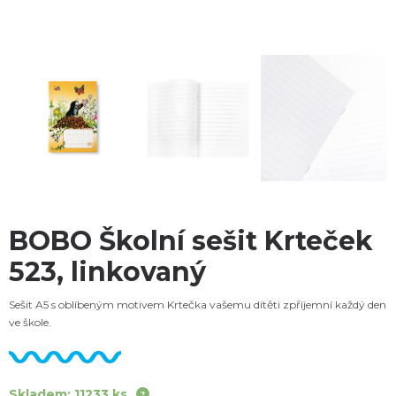
BOBO Školní sešit Krteček
523, linkovaný
Sešit A5 s oblíbeným motivem Krtečka vašemu dítěti zpříjemní každý den
ve škole.
Skladem: 11233 ks