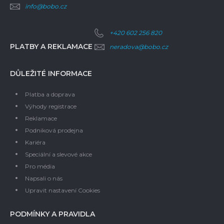
info@bobo.cz
+420 602 256 820
PLATBY A REKLAMACE
neradova@bobo.cz
DŮLEŽITÉ INFORMACE
Platba a doprava
Výhody registrace
Reklamace
Podniková prodejna
Kariéra
Speciální a slevové akce
Pro média
Napsali o nás
Upravit nastavení Cookies
PODMÍNKY A PRAVIDLA