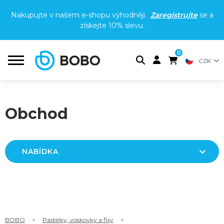
Nakupujte v našem e-shopu výhodněji.
Zaregistrujte
se a
získejte
10% slevu
.
0
CZK
Obchod
NABÍDKA
BOBO
>
Pastelky, voskovky a fixy
>