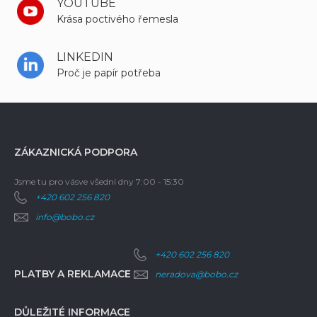
YOUTUBE
Krása poctivého řemesla
LINKEDIN
Proč je papír potřeba
ZÁKAZNICKÁ PODPORA
Jsme tu pro vás
ve všední dny 7:00 - 15:30
+420 602 256 820
info@bobo.cz
+420 602 256 820
PLATBY A REKLAMACE
neradova@bobo.cz
DŮLEŽITÉ INFORMACE