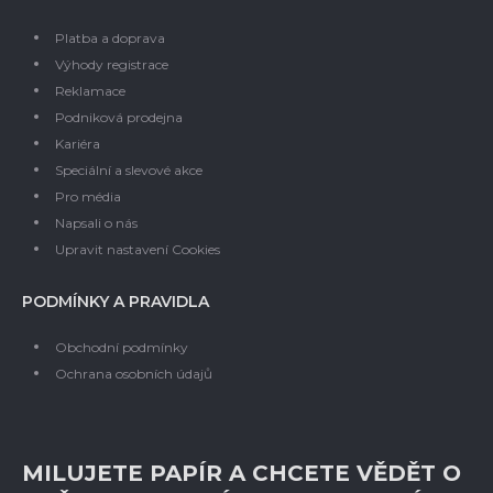
Platba a doprava
Výhody registrace
Reklamace
Podniková prodejna
Kariéra
Speciální a slevové akce
Pro média
Napsali o nás
Upravit nastavení Cookies
PODMÍNKY A PRAVIDLA
Obchodní podmínky
Ochrana osobních údajů
MILUJETE PAPÍR A CHCETE VĚDĚT O