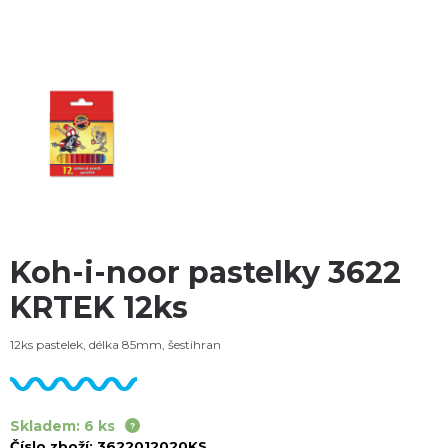
Koh-i-noor pastelky 3622
KRTEK 12ks
12ks pastelek, délka 85mm, šestihran
Skladem: 6 ks
Číslo zboží:
3622012020KS