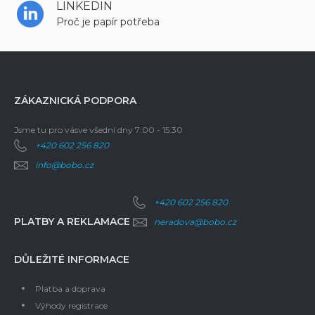
LINKEDIN
Proč je papír potřeba
ZÁKAZNICKÁ PODPORA
Jsme tu pro vás
ve všední dny 7:00 - 15:30
+420 602 256 820
info@bobo.cz
+420 602 256 820
PLATBY A REKLAMACE
neradova@bobo.cz
DŮLEŽITÉ INFORMACE
Platba a doprava
Výhody registrace