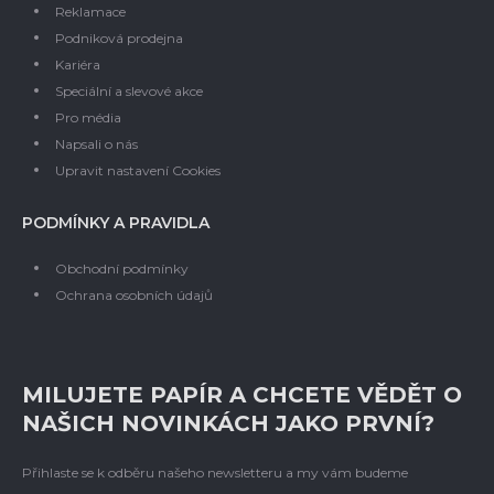
Reklamace
Podniková prodejna
Kariéra
Speciální a slevové akce
Pro média
Napsali o nás
Upravit nastavení Cookies
PODMÍNKY A PRAVIDLA
Obchodní podmínky
Ochrana osobních údajů
MILUJETE PAPÍR A CHCETE VĚDĚT O
NAŠICH NOVINKÁCH JAKO PRVNÍ?
Přihlaste se k odběru našeho newsletteru a my vám budeme