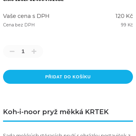
Vaše cena s DPH
120 Kč
Cena bez DPH
99 Kč
PŘIDAT DO KOŠÍKU
Koh-i-noor pryž měkká KRTEK
Sada mekkých stěracích pryží s obrázky postaviček z