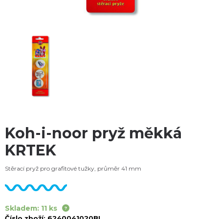
Koh-i-noor pryž měkká
KRTEK
Stěrací pryž pro grafitové tužky, průměr 41 mm
Skladem: 11 ks
Číslo zboží:
6240041020BL