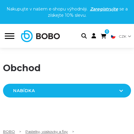
Nakupujte v našem e-shopu výhodněji.
Zaregistrujte
se a
získejte
10% slevu
.
0
CZK
Obchod
NABÍDKA
BOBO
>
Pastelky, voskovky a fixy
>