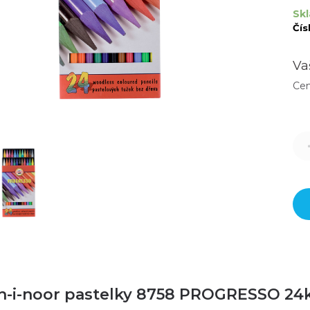
Skl
Čís
Va
Ce
h-i-noor pastelky 8758 PROGRESSO 24