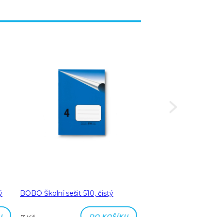
ý
BOBO Školní sešit 510, čistý
BOBO Školní sešit 51
čtverečkovaný
U
DO KOŠÍKU