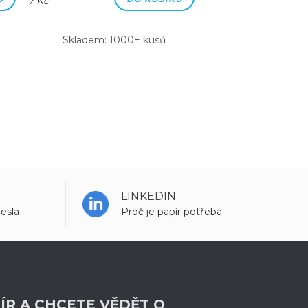
7 Kč
7 Kč
Skladem: 1000+ kusů
Skladem: 100
LINKEDIN
esla
Proč je papír potřeba
ÍR A CHCETE VĚDĚT O