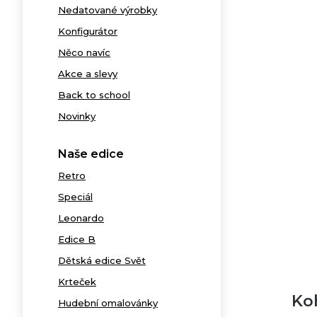
Nedatované výrobky
Konfigurátor
Něco navíc
Akce a slevy
Back to school
Novinky
Naše edice
Retro
Speciál
Leonardo
Edice B
Dětská edice Svět
Krteček
Ko
Hudební omalovánky