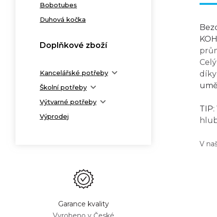
Bobotubes
Duhová kočka
Bez
KOH
Doplňkové zboží
prům
Celý
Kancelářské potřeby
díky
uměl
Školní potřeby
Výtvarné potřeby
TIP:
Výprodej
hlub
V na
Garance kvality
Vyrobeno v České