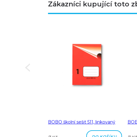
Zákazníci kupující toto z
Next
a A5 linka 8 mm
BOBO školní sešit 511, linkovaný
BOBO
DO KOŠÍKU
DO KOŠÍKU