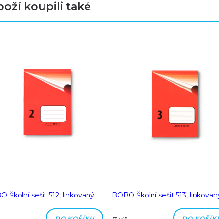
boží koupili také
 Školní sešit 512, linkovaný
BOBO Školní sešit 513, linkovan
DO KOŠÍKU
DO KOŠÍK