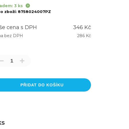
adem: 3 ks
lo zboží:
8758024007PZ
še cena s DPH
346 Kč
na bez DPH
286 Kč
PŘIDAT DO KOŠÍKU
ks