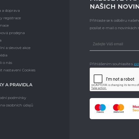
NAŠICH NOVI
a a doprava
y registrace
Přihlaste se k odběru naš
mace
posílat e-mail o novinkách
ková prodejna
a
lní a slevové akce
édia
i o nás
Přihlášením souhlasíte s
po
t nastavení Cookies
Y A PRAVIDLA
dní podmínky
na osobních údajů