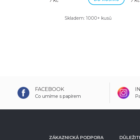
7 Kč
7 Kč
m: 1000+ kusů
Skladem: 1000+ kusů
FACEBOOK
I
Co umíme s papírem
Pa
ZÁKAZNICKÁ PODPORA
DŮLEŽIT