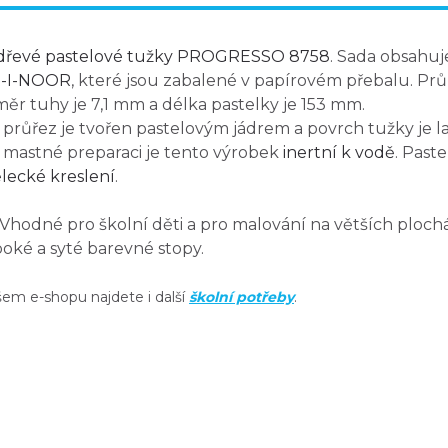
dřevé pastelové tužky PROGRESSO 8758
. Sada obsahuj
-I-NOOR
, které jsou zabalené v papírovém přebalu. Pr
ěr tuhy je 7,1 mm a délka pastelky je 153 mm.
 průřez je tvořen pastelovým jádrem a povrch tužky je la
 mastné preparaci je tento výrobek
inertní k vodě
. Past
ecké kreslení
.
Vhodné pro školní děti a pro malování na větších plochá
oké a syté barevné stopy.
šem e-shopu najdete i další
školní potřeby
.