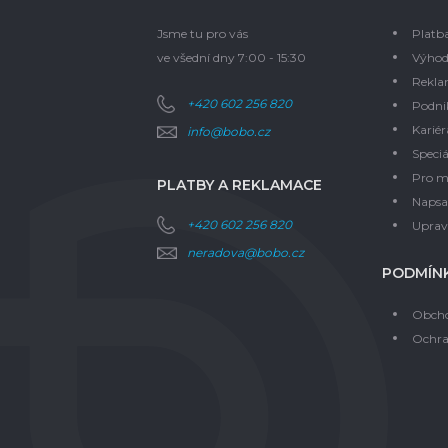
Jsme tu pro vás
Platb
ve všední dny 7:00 - 15:30
Výhod
Rekla
+420 602 256 820
Podni
Kariér
info@bobo.cz
Speciá
Pro m
PLATBY A REKLAMACE
Napsal
+420 602 256 820
Upravi
neradova@bobo.cz
PODMÍNK
Obcho
Ochra