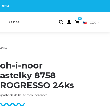
 slevu
.
0
t
O nás
CZK
 24ks
oh-i-noor
astelky 8758
ROGRESSO 24ks
 pastelek, délka 153mm, bezdřevé