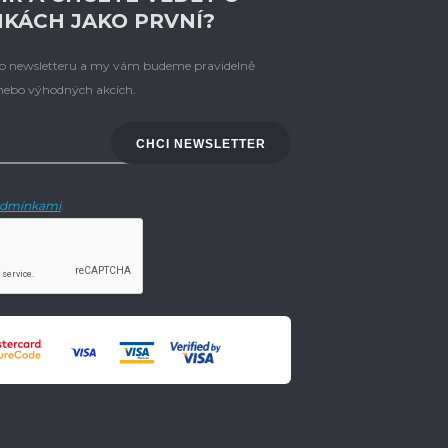
NKÁCH JAKO PRVNÍ?
eho newsletteru a my vám budeme pravidelně
 nebo výhodných akcích.
CHCI NEWSLETTER
dmínkami
.