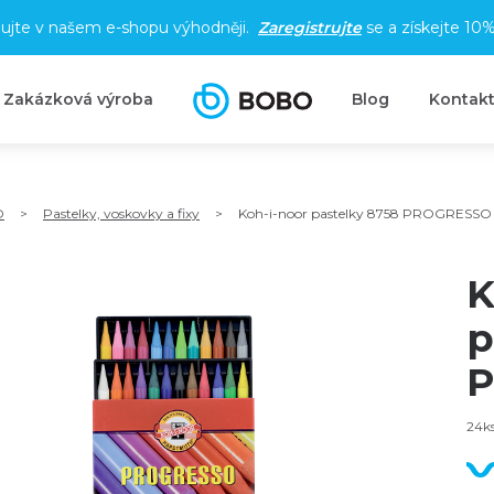
ujte v našem e-shopu výhodněji.
Zaregistrujte
se a získejte
10%
Zakázková výroba
Blog
Kontak
O
>
Pastelky, voskovky a fixy
>
Koh-i-noor pastelky 8758 PROGRESSO
K
p
P
24ks