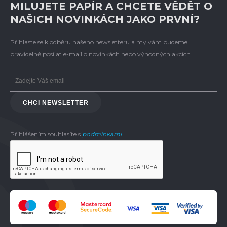
MILUJETE PAPÍR A CHCETE VĚDĚT O
NAŠICH NOVINKÁCH JAKO PRVNÍ?
Přihlaste se k odběru našeho newsletteru a my vám budeme
pravidelně posílat e-mail o novinkách nebo výhodných akcích.
CHCI NEWSLETTER
Přihlášením souhlasíte s
podmínkami
.