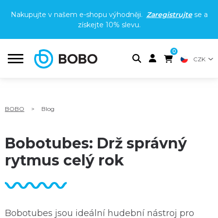
Nakupujte v našem e-shopu výhodněji.
Zaregistrujte
se a
získejte
10% slevu
.
0
CZK
BOBO
>
Blog
Bobotubes: Drž správný
rytmus celý rok
Bobotubes jsou ideální hudební nástroj pro