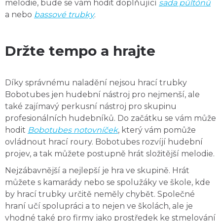
melodie, bude se vám hodit doplňující
sada půltónů
a nebo
bassové trubky
.
Držte tempo a hrajte
Díky správnému naladění nejsou hrací trubky
Bobotubes jen hudební nástroj pro nejmenší, ale
také zajímavý perkusní nástroj pro skupinu
profesionálních hudebníků. Do začátku se vám může
hodit
Bobotubes notovníček
, který vám pomůže
ovládnout hrací roury. Bobotubes rozvíjí hudební
projev, a tak můžete postupně hrát složitější melodie.
Nejzábavnější a nejlepší je hra ve skupině. Hrát
můžete s kamarády nebo se spolužáky ve škole, kde
by hrací trubky určitě neměly chybět. Společné
hraní učí spolupráci a to nejen ve školách, ale je
vhodné také pro firmy jako prostředek ke stmelování