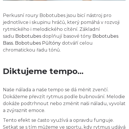
Perkusní roury Bobotubes jsou bicí nástroj pro
jednotlivce i skupinu hráčů, který pomáhá v rozvoji
rytmického i melodického cítění. Základní
sadu
Bobotubes
doplňují basové tóny
Bobotubes
Bass. Bobotubes Půltóny
dotváří celou
chromatickou řadu tónů.
Diktujeme tempo...
Naše nálada a naše tempo se dá měnit zvenčí.
Dokážeme převzít rytmus podle bubnování. Melodie
dokáže podtrhnout nebo změnit naši náladu, vyvolat
a zvýraznit emoce.
Tento efekt se často využívá a opravdu funguje.
Setkat se s tím můžeme ve sportu, kdy rytmus udává