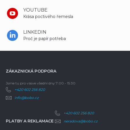
YOUTUBE
Krása poctivého řemesla
LINKEDIN
Proč je papír potřeba
ZÁKAZNICKÁ PODPORA
Jsme tu pro vás
ve všední dny 7:00 - 15:30
+420 602 256 820
info@bobo.cz
+420 602 256 820
PLATBY A REKLAMACE
neradova@bobo.cz