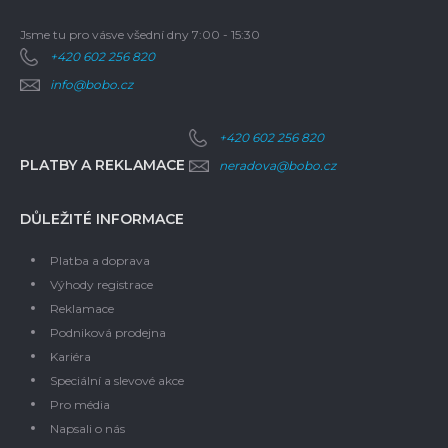
Jsme tu pro vás
ve všední dny 7:00 - 15:30
+420 602 256 820
info@bobo.cz
+420 602 256 820
PLATBY A REKLAMACE
neradova@bobo.cz
DŮLEŽITÉ INFORMACE
Platba a doprava
Výhody registrace
Reklamace
Podniková prodejna
Kariéra
Speciální a slevové akce
Pro média
Napsali o nás