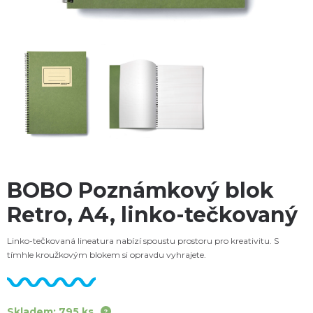
BOBO Poznámkový blok
Retro, A4, linko-tečkovaný
Linko-tečkovaná lineatura nabízí spoustu prostoru pro kreativitu. S
tímhle kroužkovým blokem si opravdu vyhrajete.
Skladem: 795 ks