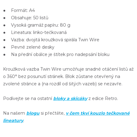
● Formát: A4
● Obsahuje: 50 listů
● Vysoká gramáž papíru: 80 g
● Lineatura: linko-tečkovaná
● Vazba: dvojitá kroužková spirála Twin Wire
● Pevné zelené desky
● Na přední obálce je štítek pro nadepsání bloku
Kroužková
vazba Twin Wire
umožňuje snadné
otáčení listů až
o 360°
bez posunutí stránek. Blok
zůstane otevřený
na
zvolené stránce a (na rozdíl od šitých vazeb) se nezavře.
Podívejte se na ostatní
bloky a skicáky
z edice Retro.
Na našem
blogu
si přečtěte,
v čem tkví kouzlo tečkované
lineatury
.