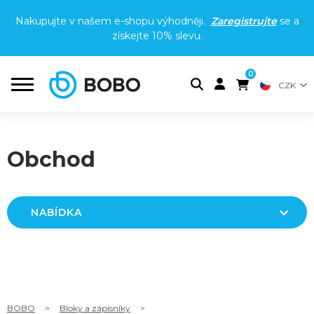
Nakupujte v našem e-shopu výhodněji.
Zaregistrujte
se a
získejte
10% slevu
.
0
CZK
Obchod
NABÍDKA
BOBO
>
Bloky a zápisníky
>