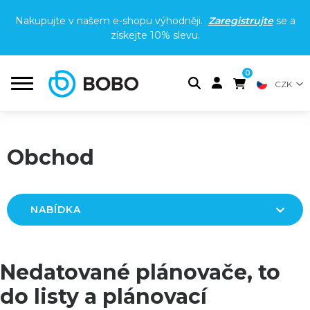
Nakupujte v našem e-shopu výhodněji.
Zaregistrujte
se a
získejte
10% slevu
.
0
CZK
Obchod
NABÍDKA
Nedatované plánovače, to
do listy a plánovací