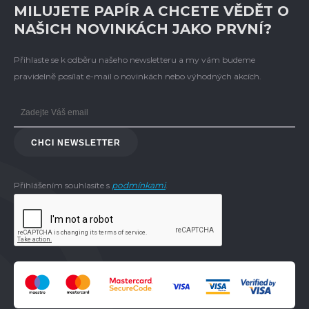
MILUJETE PAPÍR A CHCETE VĚDĚT O
NAŠICH NOVINKÁCH JAKO PRVNÍ?
Přihlaste se k odběru našeho newsletteru a my vám budeme
pravidelně posílat e-mail o novinkách nebo výhodných akcích.
CHCI NEWSLETTER
Přihlášením souhlasíte s
podmínkami
.