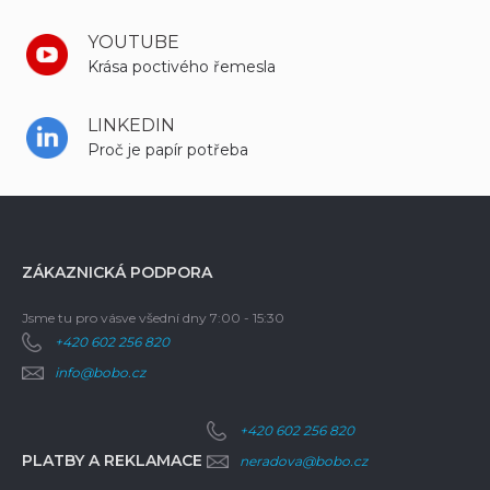
YOUTUBE
Krása poctivého řemesla
LINKEDIN
Proč je papír potřeba
ZÁKAZNICKÁ PODPORA
Jsme tu pro vás
ve všední dny 7:00 - 15:30
+420 602 256 820
info@bobo.cz
+420 602 256 820
PLATBY A REKLAMACE
neradova@bobo.cz