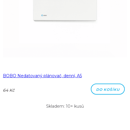
BOBO Nedatovaný plánovač, denní, A5
DO KOŠÍKU
64 Kč
Skladem: 10+ kusů