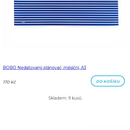
BOBO Nedatovaný plánovač, měsíční, A3
DO KOŠÍKU
170 Kč
Skladem: 9 kusů