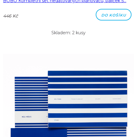
BOBO Kompletní set nedatovaných plánovačů, balíček 5…
DO KOŠÍKU
446 Kč
Skladem: 2 kusy