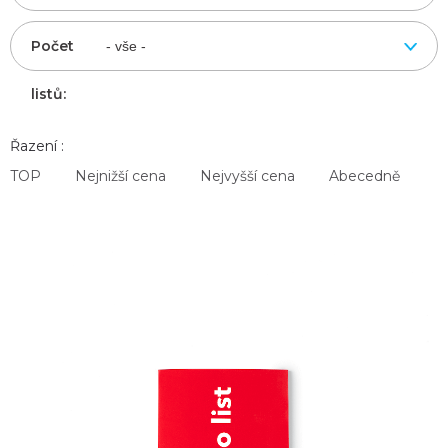
Počet
listů:
Řazení :
TOP
Nejnižší cena
Nejvyšší cena
Abecedně