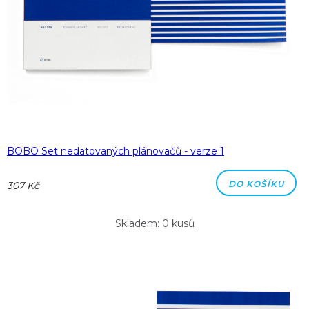
BOBO Set nedatovaných plánovačů - verze 1
DO KOŠÍKU
307 Kč
Skladem: 0 kusů