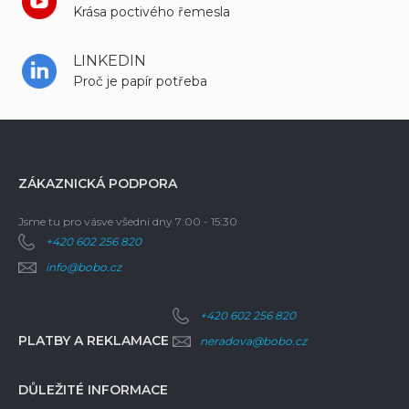
Krása poctivého řemesla
LINKEDIN
Proč je papír potřeba
ZÁKAZNICKÁ PODPORA
Jsme tu pro vás
ve všední dny 7:00 - 15:30
+420 602 256 820
info@bobo.cz
+420 602 256 820
PLATBY A REKLAMACE
neradova@bobo.cz
DŮLEŽITÉ INFORMACE