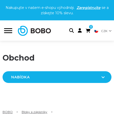
Nakupujte v našem e-shopu výhodněji.
Zaregistrujte
se a
získejte
10% slevu
.
0
CZK
Obchod
NABÍDKA
BOBO
>
Bloky a zápisníky
>