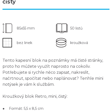
čistý
85x55 mm
50 listů
bez linek
kroužková
Tento kapesní blok na poznámky má
čisté stránky
,
proto ho můžete využít naprosto na cokoliv.
Potřebujete si rychle něco
zapsat, nakreslit,
načrtnout, spočítat nebo naplánovat
? Tenhle mini
notýsek je vám k službám.
Kroužkový blok Retro, mini, čistý:
● Formát: 5,5 x 8,5 cm