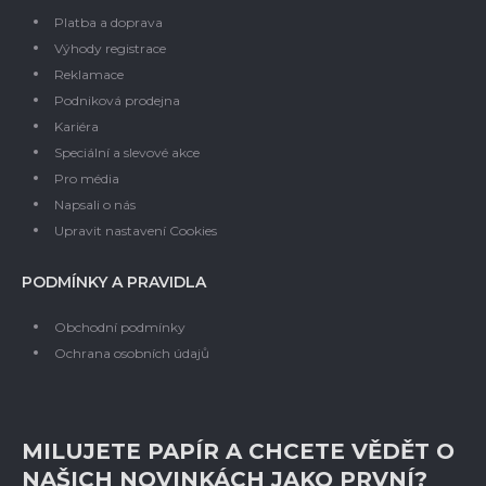
Platba a doprava
Výhody registrace
Reklamace
Podniková prodejna
Kariéra
Speciální a slevové akce
Pro média
Napsali o nás
Upravit nastavení Cookies
PODMÍNKY A PRAVIDLA
Obchodní podmínky
Ochrana osobních údajů
MILUJETE PAPÍR A CHCETE VĚDĚT O
NAŠICH NOVINKÁCH JAKO PRVNÍ?