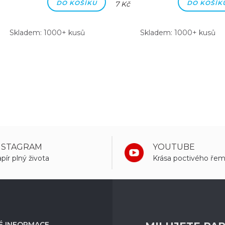
DO KOŠÍKU
DO KOŠÍK
7 Kč
Skladem: 1000+ kusů
Skladem: 1000+ kusů
NSTAGRAM
YOUTUBE
pír plný života
Krása poctivého řem
É INFORMACE