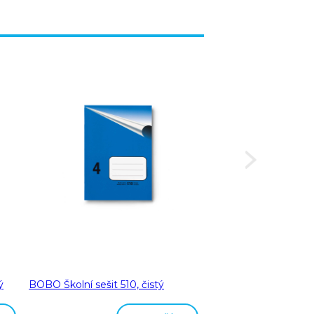
ý
BOBO Školní sešit 510, čistý
BOBO Školní sešit 51
čtverečkovaný