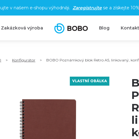
ujte v našem e-shopu výhodněji.
Zaregistrujte
se a získejte
10%
Zakázková výroba
Blog
Kontak
O
>
Konfigurátor
>
BOBO Poznámkový blok Retro A5, linkovaný, konfi
P
R
l
k