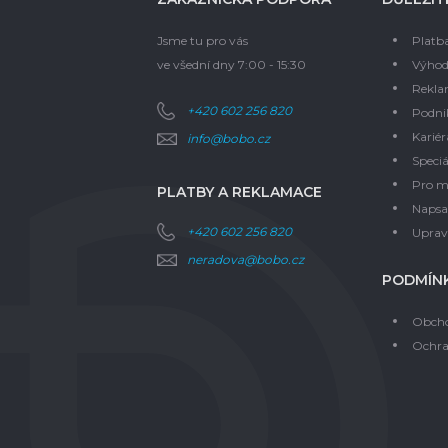
Jsme tu pro vás
Platb
ve všední dny 7:00 - 15:30
Výhod
Rekla
+420 602 256 820
Podni
Kariér
info@bobo.cz
Speciá
Pro m
PLATBY A REKLAMACE
Napsal
+420 602 256 820
Upravi
neradova@bobo.cz
PODMÍNK
Obcho
Ochra