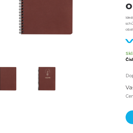
o
Ideá
sch
obál
Skl
Čís
Dop
Va
Ce