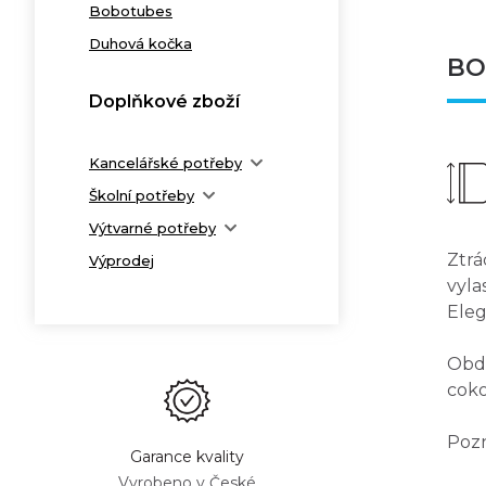
Bobotubes
Duhová kočka
BO
Doplňkové zboží
Kancelářské potřeby
Školní potřeby
Výtvarné potřeby
Ztrá
Výprodej
vyla
Eleg
Obda
coko
Pozn
Garance kvality
Vyrobeno v České