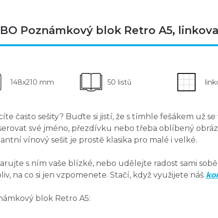
BO Poznámkový blok Retro A5, linkovan
148x210 mm
50 listů
lin
cíte často sešity? Buďte si jistí, že s tímhle fešákem už 
serovat své jméno, přezdívku nebo třeba oblíbený obráze
antní vínový sešit je prostě klasika pro malé i velké.
rujte s ním vaše blízké, nebo udělejte radost sami sobě
liv, na co si jen vzpomenete.
Stačí, když využijete náš
ko
ámkový blok Retro A5: