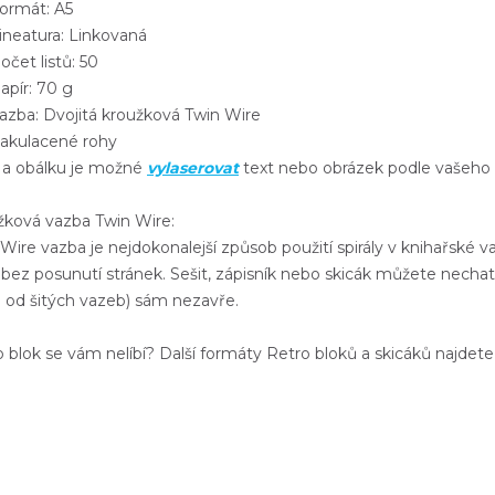
rmát: A5
neatura: Linkovaná
čet listů: 50
pír: 70 g
zba: Dvojitá kroužková Twin Wire
kulacené rohy
 obálku je možné
vylaserovat
text nebo obrázek podle vašeho 
žková vazba Twin Wire:
Wire vazba je nejdokonalejší způsob použití spirály v knihařské 
bez posunutí stránek. Sešit, zápisník nebo skicák můžete nechat
l od šitých vazeb) sám nezavře.
 blok se vám nelíbí? Další formáty Retro bloků a skicáků najdet