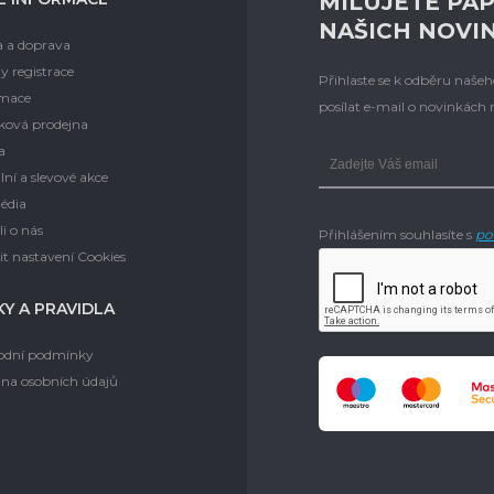
MILUJETE PAP
NAŠICH NOVI
a a doprava
y registrace
Přihlaste se k odběru naš
mace
posílat e-mail o novinkách
ková prodejna
a
lní a slevové akce
édia
i o nás
Přihlášením souhlasíte s
po
t nastavení Cookies
Y A PRAVIDLA
dní podmínky
na osobních údajů