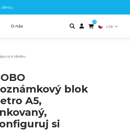
 slevu
.
0
t
O nás
CZK
guruj si obálku
BOBO
oznámkový blok
etro A5,
inkovaný,
onfiguruj si