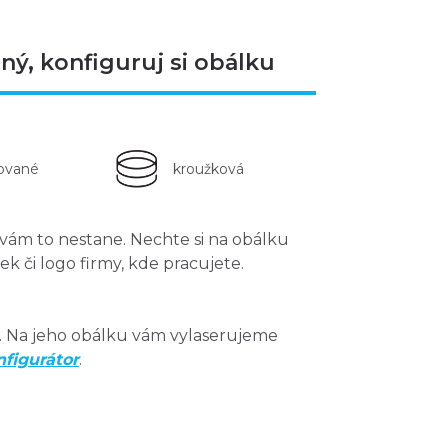
ý, konfiguruj si obálku
kované
kroužková
se vám to nestane. Nechte si na obálku
k či logo firmy
, kde pracujete.
.
Na jeho obálku vám vylaserujeme
nfigurátor
.