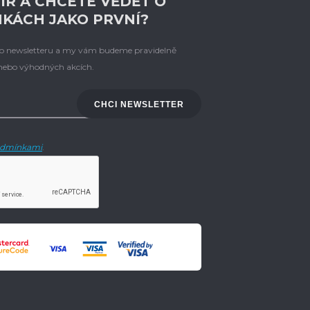
ÍR A CHCETE VĚDĚT O
NKÁCH JAKO PRVNÍ?
eho newsletteru a my vám budeme pravidelně
 nebo výhodných akcích.
CHCI NEWSLETTER
dmínkami
.