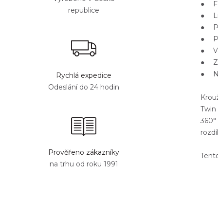
● Fo
republice
● Li
● Po
● Pa
● Va
● Za
● Na
Rychlá expedice
Odeslání do 24 hodin
Krou
Twin 
360° 
rozdí
Prověřeno zákazníky
Tento
na trhu od roku 1991