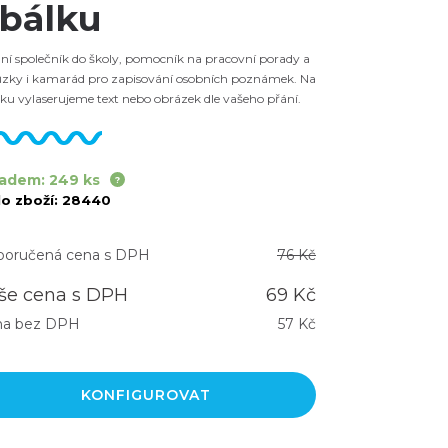
bálku
lní společník do školy, pomocník na pracovní porady a
ůzky i kamarád pro zapisování osobních poznámek. Na
ku vylaserujeme text nebo obrázek dle vašeho přání.
adem: 249 ks
lo zboží:
28440
oručená cena s DPH
76 Kč
še cena s DPH
69 Kč
na bez DPH
57 Kč
KONFIGUROVAT