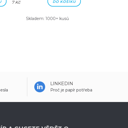
U
DO KOŠÍKU
7 Kč
7 Kč
Skladem: 1000+ kusů
Skladem: 100
LINKEDIN
esla
Proč je papír potřeba