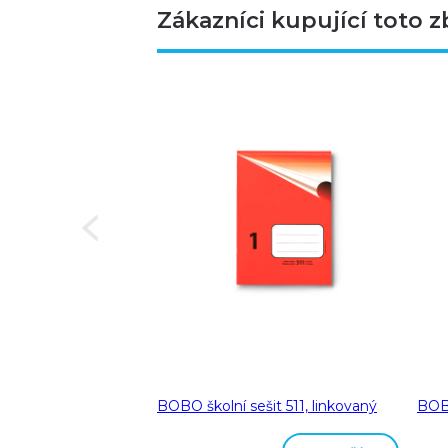
Zákazníci kupující toto z
Next
a A5 linka 8 mm
BOBO školní sešit 511, linkovaný
BOBO