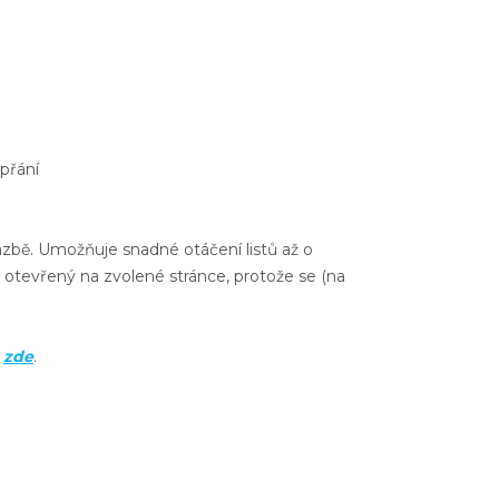
přání
vazbě. Umožňuje snadné otáčení listů až o
 otevřený na zvolené stránce, protože se (na
e
zde
.