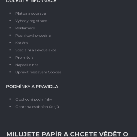
DŮLEŽITÉ INFORMACE
Platba a doprava
Výhody registrace
Reklamace
Podniková prodejna
Kariéra
Speciální a slevové akce
Pro média
Napsali o nás
Upravit nastavení Cookies
PODMÍNKY A PRAVIDLA
Obchodní podmínky
Ochrana osobních údajů
MILUJETE PAPÍR A CHCETE VĚDĚT O