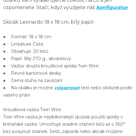
obálku vám vylaserujeme cokoliv, na co si jen
vzpomenete.
Stačí, když využijete náš
konfigurátor
.
Skicák Leonardo 18 x 18 cm, bílý papír
● Formát: 18 x 18 cm
● Lineatura: Čistá
● Obsahuje: 20 listů
● Papír: Bílý 270 g , akvarelový
● Vazba: dvojitá kroužková spirála Twin Wire
● Pevné kartonové desky
● Černá stuha na zavázání
● Na obálku je možné
vylaserovat
text nebo obrázek podle
vašeho přání
Kroužková vazba Twin Wire:
Twin Wire vazba je nejdokonalejší způsob použití spirály v
knihařské vazbě. Umožňuje snadné otáčení listů až o 360°
bez posunutí stránek. Sešit, zápisník nebo skicák můžete