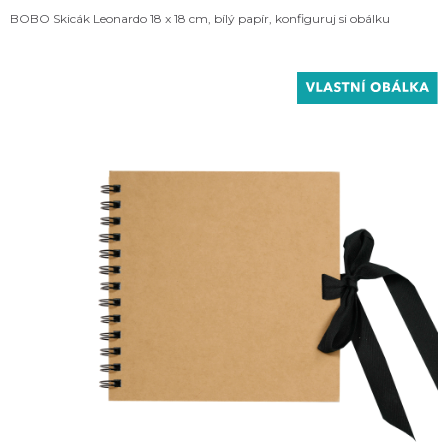
BOBO Skicák Leonardo 18 x 18 cm, bílý papír, konfiguruj si obálku