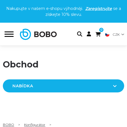
Nakupujte v našem e-shopu výhodněji.
Zaregistrujte
se a
získejte
10% slevu
.
0
CZK
Obchod
NABÍDKA
BOBO
>
Konfigurátor
>