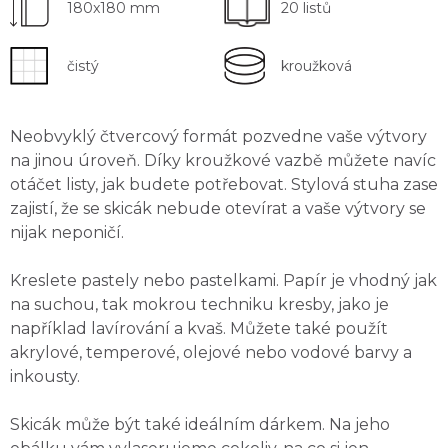
180x180 mm
20 listů
čistý
kroužková
Neobvyklý
čtvercový formát
pozvedne vaše výtvory
na jinou úroveň. Díky
kroužkové
vazbě můžete navíc
otáčet listy, jak budete potřebovat. Stylová stuha zase
zajistí, že se skicák nebude otevírat a vaše výtvory se
nijak neponičí.
Kreslete pastely nebo pastelkami. Papír je vhodný jak
na
suchou
, tak
mokrou
techniku kresby, jako je
například lavírování a kvaš. Můžete také použít
akrylové, temperové, olejové nebo vodové barvy a
inkousty.
Skicák může být také ideálním dárkem.
Na jeho