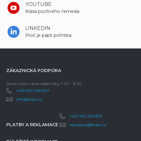
YOUTUBE
Krása poctivého řemesla
LINKEDIN
Proč je papír potřeba
ZÁKAZNICKÁ PODPORA
Jsme tu pro vás
ve všední dny 7:00 - 15:30
+420 602 256 820
info@bobo.cz
+420 602 256 820
PLATBY A REKLAMACE
neradova@bobo.cz