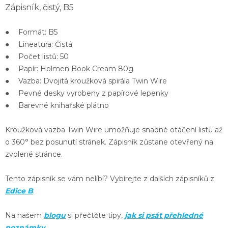
Zápisník, čistý, B5
● Formát: B5
● Lineatura: Čistá
● Počet listů: 50
● Papír: Holmen Book Cream 80g
● Vazba: Dvojitá kroužková spirála Twin Wire
● Pevné desky vyrobeny z papírové lepenky
● Barevné knihařské plátno
Kroužková vazba
Twin Wire
umožňuje
snadné otáčení listů
až
o 360° bez posunutí stránek. Zápisník zůstane otevřený na
zvolené stránce.
Tento zápisník se vám nelíbí? Vybírejte z dalších zápisníků z
Edice B
.
Na našem
blogu
si přečtěte tipy,
jak si psát přehledné
poznámky
.