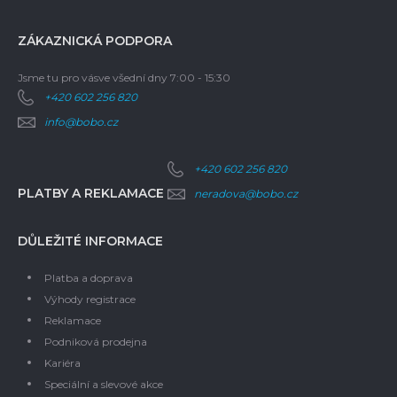
ZÁKAZNICKÁ PODPORA
Jsme tu pro vás
ve všední dny 7:00 - 15:30
+420 602 256 820
info@bobo.cz
+420 602 256 820
PLATBY A REKLAMACE
neradova@bobo.cz
DŮLEŽITÉ INFORMACE
Platba a doprava
Výhody registrace
Reklamace
Podniková prodejna
Kariéra
Speciální a slevové akce