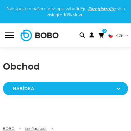
Nakupujte v našem e-shopu výhodněji.
Zaregistrujte
se a
získejte
10% slevu
.
0
CZK
Obchod
NABÍDKA
BOBO
>
Konfigurátor
>