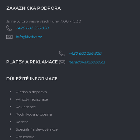
ZÁKAZNICKÁ PODPORA
Jsme tu pro vás
ve všední dny 7:00 - 15:30
+420 602 256 820
info@bobo.cz
+420 602 256 820
PLATBY A REKLAMACE
neradova@bobo.cz
DŮLEŽITÉ INFORMACE
Platba a doprava
Výhody registrace
Reklamace
Podniková prodejna
Kariéra
Speciální a slevové akce
Pro média