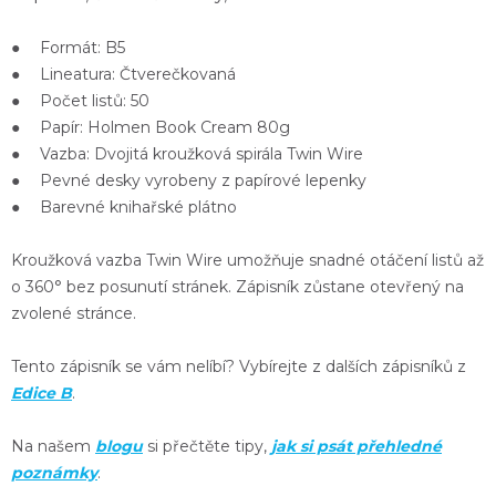
● Formát: B5
● Lineatura: Čtverečkovaná
● Počet listů: 50
● Papír: Holmen Book Cream 80g
● Vazba: Dvojitá kroužková spirála Twin Wire
● Pevné desky vyrobeny z papírové lepenky
● Barevné knihařské plátno
Kroužková vazba
Twin Wire
umožňuje
snadné otáčení listů
až
o 360° bez posunutí stránek. Zápisník zůstane otevřený na
zvolené stránce.
Tento zápisník se vám nelíbí? Vybírejte z dalších zápisníků z
Edice B
.
Na našem
blogu
si přečtěte tipy,
jak si psát přehledné
poznámky
.