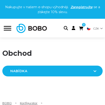
Nakupujte v našem e-shopu výhodněji.
Zaregistrujte
se a
získejte
10% slevu
.
0
CZK
Obchod
NABÍDKA
BOBO
>
Konfigurátor
>