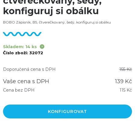
čtverečkovaný, šedý,
konfiguruj si obálku
BOBO Zápisník, B5, čtverečkovaný, šedý, konfiguruj si obálku
Skladem: 14 ks
Číslo zboží:
32072
Doporučená cena s DPH
155 Kč
Vaše cena s DPH
139 Kč
Cena bez DPH
115 Kč
KONFIGUROVAT