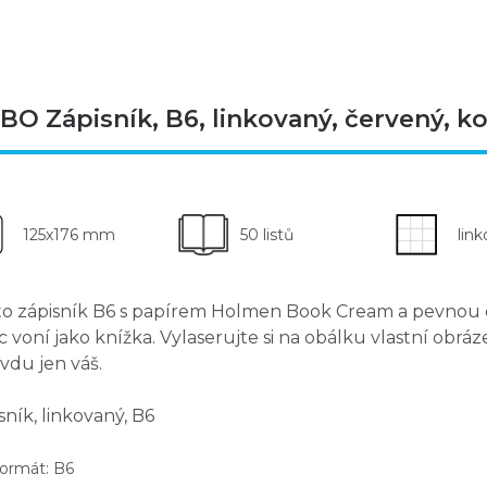
O Zápisník, B6, linkovaný, červený, ko
125x176 mm
50 listů
lin
to
zápisník B6
s papírem Holmen Book Cream a
pevnou 
c voní jako knížka. Vylaserujte si
na obálku vlastní obráz
vdu jen váš.
sník, linkovaný, B6
rmát: B6