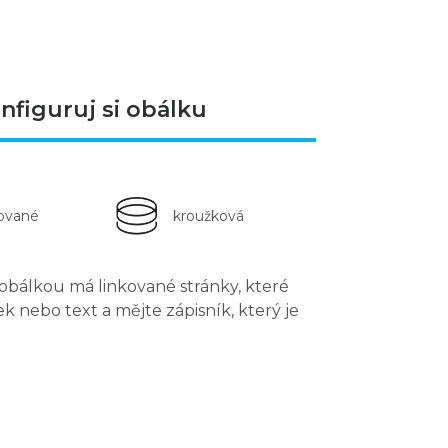
nfiguruj si obálku
kované
kroužková
obálkou
má linkované stránky, které
ek nebo text
a mějte zápisník, který je