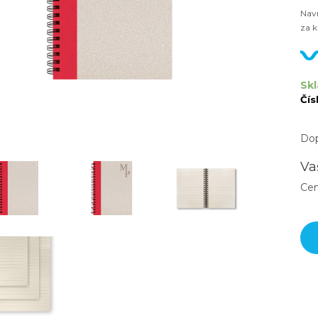
Navr
za k
Skl
Čís
Dop
Va
Ce