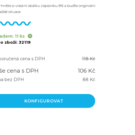
hněte si vlastní obálku zápisníku B6 a buďte originální
aždé situace.
adem: 11 ks
lo zboží:
32119
oručená cena s DPH
118 Kč
še cena s DPH
106 Kč
na bez DPH
88 Kč
KONFIGUROVAT