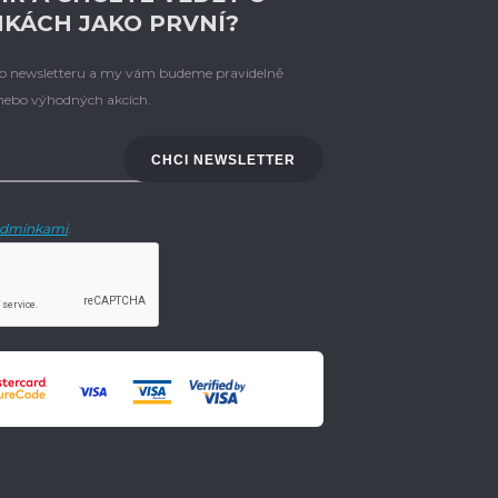
NKÁCH JAKO PRVNÍ?
eho newsletteru a my vám budeme pravidelně
 nebo výhodných akcích.
CHCI NEWSLETTER
dmínkami
.