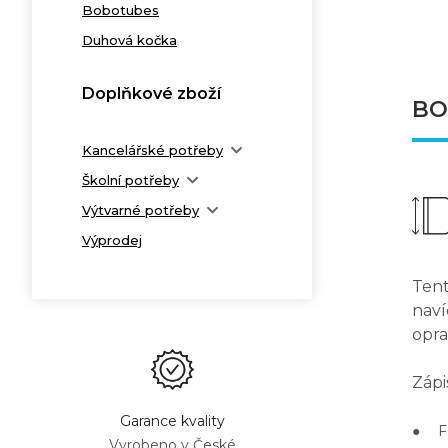
Bobotubes
Duhová kočka
Doplňkové zboží
BOB
Kancelářské potřeby
Školní potřeby
Výtvarné potřeby
Výprodej
Ten
naví
opra
Zápi
Garance kvality
● Fo
Vyrobeno v České