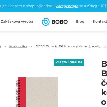
ujte v našem e-shopu výhodněji.
Zaregistrujte
se a získejte
10%
Zakázková výroba
Blog
Kontak
O
>
Konfigurátor
>
BOBO Zápisník, B6, linkovaný, červený, konfiguruj 
B
B
č
k
o