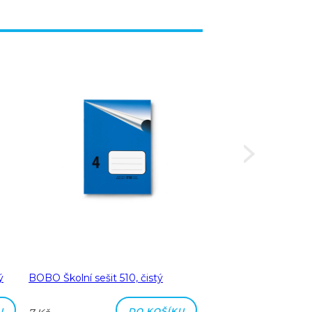
ý
BOBO Školní sešit 510, čistý
BOBO Školní sešit 51
čtverečkovaný
U
DO KOŠÍKU