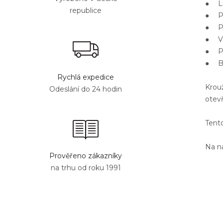
● Li
republice
● Po
● Pa
● Va
● Pe
● Ba
Rychlá expedice
Krou
Odeslání do 24 hodin
otev
Tento
Na 
Prověřeno zákazníky
na trhu od roku 1991