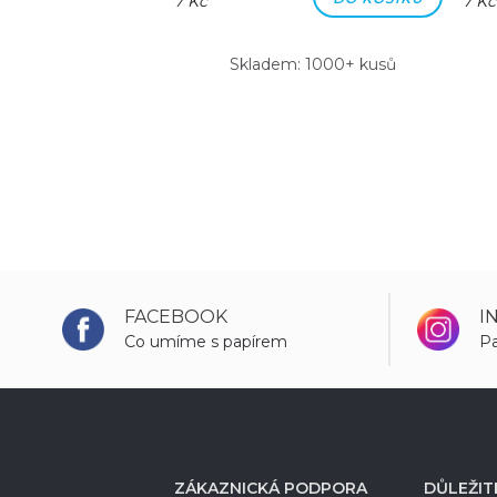
7 Kč
7 Kč
m: 1000+ kusů
Skladem: 1000+ kusů
FACEBOOK
I
Co umíme s papírem
Pa
ZÁKAZNICKÁ PODPORA
DŮLEŽIT