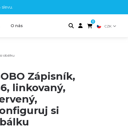
 slevu
.
0
t
O nás
CZK
si obálku
OBO Zápisník,
6, linkovaný,
ervený,
onfiguruj si
bálku