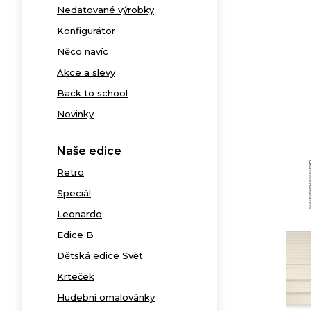
Nedatované výrobky
Konfigurátor
Něco navíc
Akce a slevy
Back to school
Novinky
Naše edice
Retro
Speciál
Leonardo
Edice B
Dětská edice Svět
Krteček
Hudební omalovánky