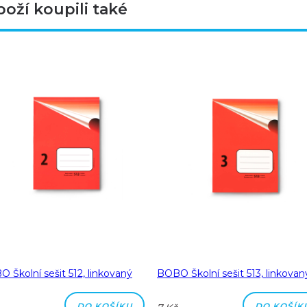
boží koupili také
 Školní sešit 512, linkovaný
BOBO Školní sešit 513, linkovan
DO KOŠÍKU
DO KOŠÍK