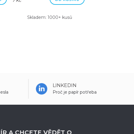
7 Kč
7 Kč
Skladem: 1000+ kusů
Skladem: 100
LINKEDIN
esla
Proč je papír potřeba
ÍR A CHCETE VĚDĚT O