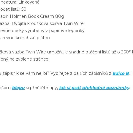
neatura: Linkovaná
čet listů: 50
pír: Holmen Book Cream 80g
zba: Dvojitá kroužková spirála Twin Wire
vné desky vyrobeny z papírové lepenky
revné knihařské plátno
žková vazba
Twin Wire
umožňuje
snadné otáčení listů
až o 360° 
řený na zvolené stránce.
 zápisník se vám nelíbí? Vybírejte z dalších zápisníků z
Edice B
.
našem
blogu
si přečtěte tipy,
jak si psát přehledné poznámky
.