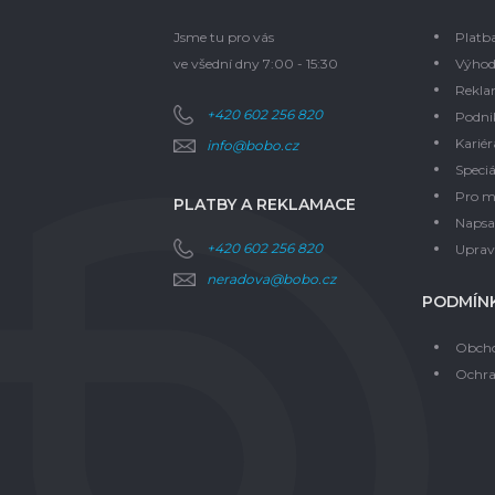
Jsme tu pro vás
Platb
ve všední dny 7:00 - 15:30
Výhod
Rekla
+420 602 256 820
Podni
Kariér
info@bobo.cz
Speciá
Pro m
PLATBY A REKLAMACE
Napsal
+420 602 256 820
Upravi
neradova@bobo.cz
PODMÍNK
Obcho
Ochra