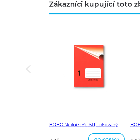
Zákazníci kupující toto z
Next
a A5 linka 8 mm
BOBO školní sešit 511, linkovaný
BOBO
DO KOŠÍKU
DO KOŠÍKU