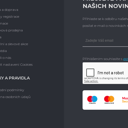
NAŠICH NOVI
a a doprava
y registrace
Přihlaste se k odběru naš
mace
posílat e-mail o novinkách
ková prodejna
a
lní a slevové akce
édia
i o nás
Přihlášením souhlasíte s
po
t nastavení Cookies
Y A PRAVIDLA
dní podmínky
na osobních údajů