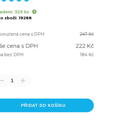
adem: 329 ks
lo zboží:
19288
oručená cena s DPH
247 Kč
še cena s DPH
222 Kč
na bez DPH
184 Kč
PŘIDAT DO KOŠÍKU