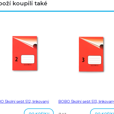
boží koupili také
 Školní sešit 512, linkovaný
BOBO Školní sešit 513, linkovan
DO KOŠÍKU
DO KOŠÍK