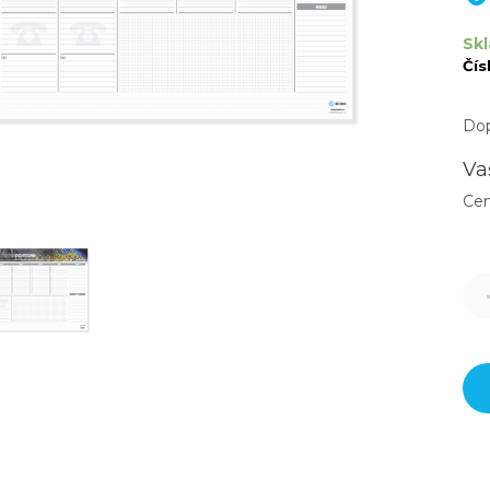
Skl
Čís
Dop
Va
Ce