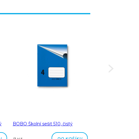
ý
BOBO Školní sešit 510, čistý
BOBO Školní sešit 51
čtverečkovaný
U
DO KOŠÍKU