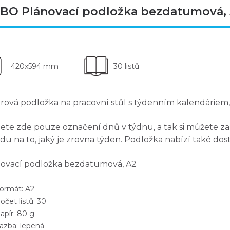
BO Plánovací podložka bezdatumová,
420x594 mm
30 listů
rová podložka na pracovní stůl s
týdenním kalendáriem
dete zde pouze
označení dnů v týdnu
, a tak si můžete 
du na to, jaký je zrovna týden. Podložka nabízí také
dos
ovací podložka bezdatumová, A2
rmát: A2
čet listů: 30
pír: 80 g
zba: lepená