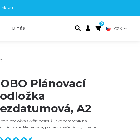
 slevu
.
0
t
O nás
CZK
A2
OBO Plánovací
odložka
ezdatumová, A2
rová podložka skvěle poslouží jako pomocník na
ovním stole. Nemá data, pouze označené dny v týdnu.