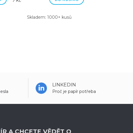
7 Kč
7 Kč
Skladem: 1000+ kusů
Skladem: 100
LINKEDIN
esla
Proč je papír potřeba
ÍR A CHCETE VĚDĚT O