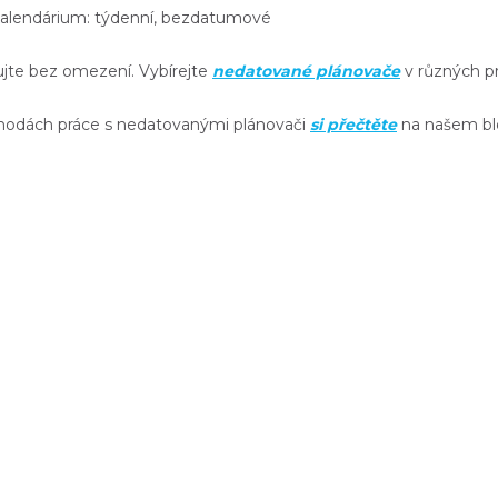
lendárium: týdenní, bezdatumové
ujte bez omezení. Vybírejte
nedatované plánovače
v různých p
hodách práce s nedatovanými plánovači
si přečtěte
na našem bl