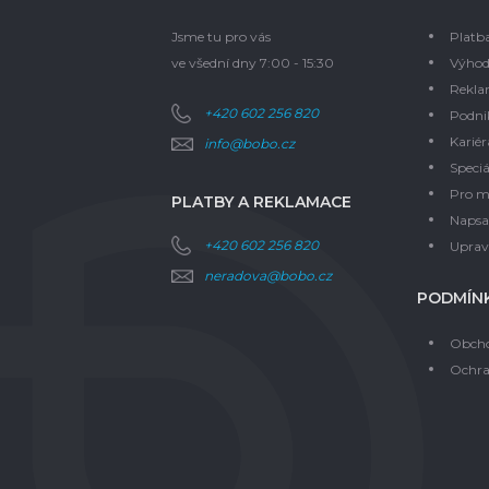
Jsme tu pro vás
Platb
ve všední dny 7:00 - 15:30
Výhod
Rekla
+420 602 256 820
Podni
Kariér
info@bobo.cz
Speciá
Pro m
PLATBY A REKLAMACE
Napsal
+420 602 256 820
Upravi
neradova@bobo.cz
PODMÍNK
Obcho
Ochra