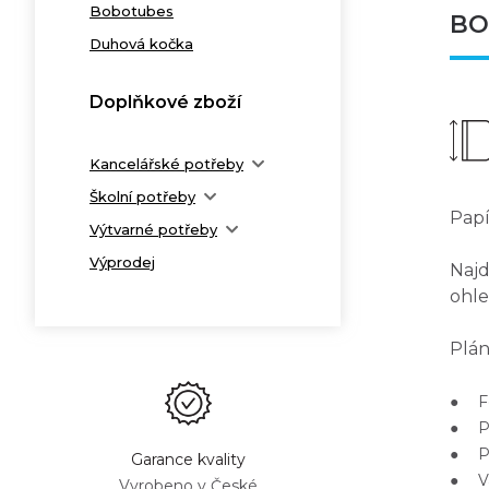
Bobotubes
BO
Duhová kočka
Doplňkové zboží
Kancelářské potřeby
Školní potřeby
Papí
Výtvarné potřeby
Výprodej
Naj
ohle
Plán
● Fo
● Po
● Pa
Garance kvality
● Va
Vyrobeno v České