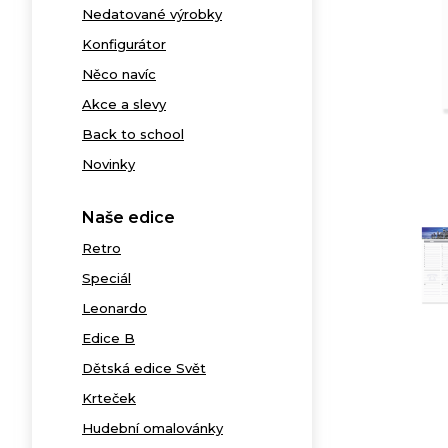
Nedatované výrobky
Konfigurátor
Něco navíc
Akce a slevy
Back to school
Novinky
Naše edice
Retro
Speciál
Leonardo
Edice B
Dětská edice Svět
Krteček
Hudební omalovánky