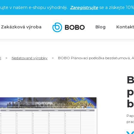
ujte v našem e-shopu výhodněji.
Zaregistrujte
se a získejte
10%
Zakázková výroba
Blog
Kontak
O
>
Nedatované výrobky
>
BOBO Plánovací podložka bezdatumová, 
B
p
b
Papí
prac