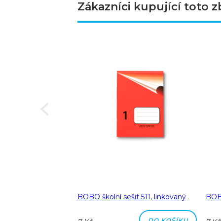
Zákazníci kupující toto z
Next
a A5 linka 8 mm
BOBO školní sešit 511, linkovaný
BOBO
DO KOŠÍKU
DO KOŠÍKU