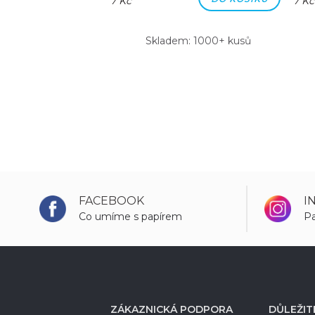
7 Kč
7 Kč
m: 1000+ kusů
Skladem: 1000+ kusů
FACEBOOK
I
Co umíme s papírem
Pa
ZÁKAZNICKÁ PODPORA
DŮLEŽIT