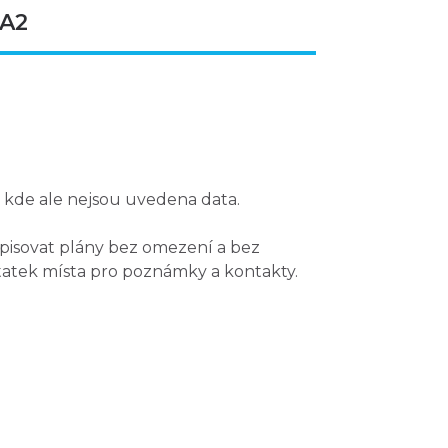
 A2
, kde ale
nejsou uvedena data
.
zapisovat plány bez omezení a bez
tatek místa pro poznámky
a kontakty.