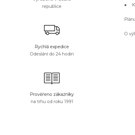
● Ka
republice
Plán
O vý
Rychlá expedice
Odeslání do 24 hodin
Prověřeno zákazníky
na trhu od roku 1991