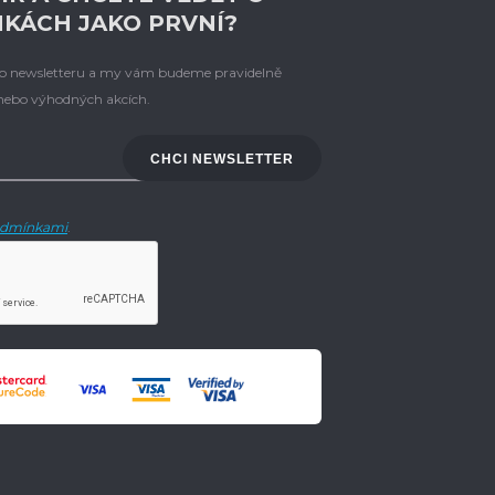
NKÁCH JAKO PRVNÍ?
eho newsletteru a my vám budeme pravidelně
 nebo výhodných akcích.
CHCI NEWSLETTER
dmínkami
.