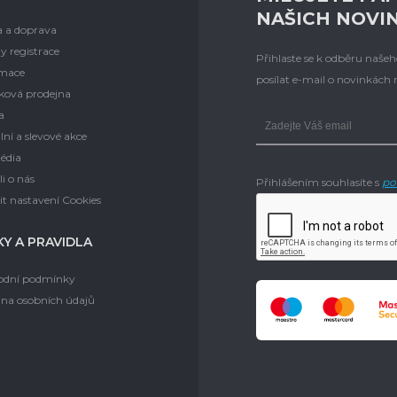
NAŠICH NOVI
a a doprava
y registrace
Přihlaste se k odběru naš
mace
posílat e-mail o novinkách
ková prodejna
a
lní a slevové akce
édia
i o nás
Přihlášením souhlasíte s
po
t nastavení Cookies
Y A PRAVIDLA
dní podmínky
na osobních údajů