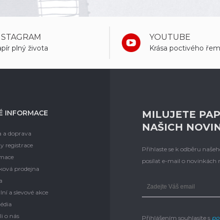
NSTAGRAM
YOUTUBE
pír plný života
Krása poctivého řem
É INFORMACE
MILUJETE PAP
NAŠICH NOVI
a a doprava
y registrace
Přihlaste se k odběru naš
mace
posílat e-mail o novinkách
ková prodejna
a
lní a slevové akce
édia
i o nás
Přihlášením souhlasíte s
po