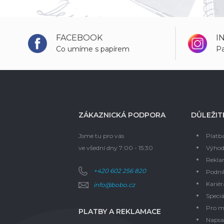
FACEBOOK
I
Co umíme s papírem
Pa
ZÁKAZNICKÁ PODPORA
DŮLEŽIT
Jsme tu pro vás
Platb
ve všední dny 7:00 - 15:30
Výhod
Rekla
+420 602 256 820
Podni
Kariér
info@bobo.cz
Speciá
Pro m
PLATBY A REKLAMACE
Napsal