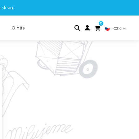
 slevu
.
0
t
O nás
CZK