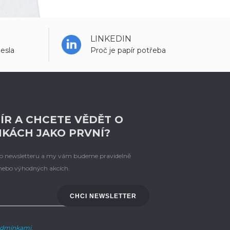
LINKEDIN
esla
Proč je papír potřeba
ÍR A CHCETE VĚDĚT O
NKÁCH JAKO PRVNÍ?
eho newsletteru a my vám budeme pravidelně
 nebo výhodných akcích.
CHCI NEWSLETTER
dmínkami
.