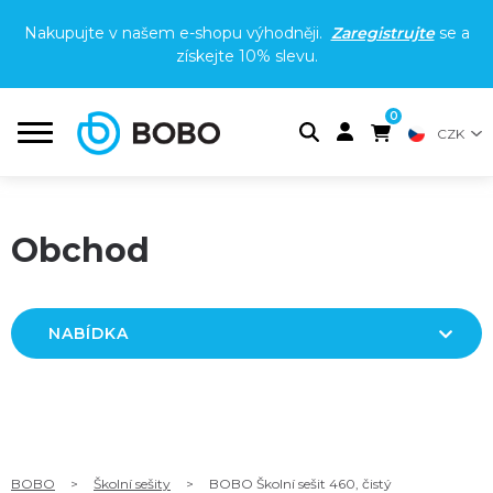
Nakupujte v našem e-shopu výhodněji.
Zaregistrujte
se a
získejte
10% slevu
.
0
CZK
Obchod
NABÍDKA
BOBO
>
Školní sešity
>
BOBO Školní sešit 460, čistý