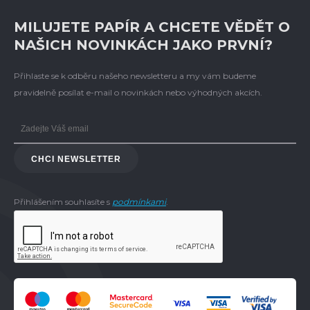
MILUJETE PAPÍR A CHCETE VĚDĚT O
NAŠICH NOVINKÁCH JAKO PRVNÍ?
Přihlaste se k odběru našeho newsletteru a my vám budeme
pravidelně posílat e-mail o novinkách nebo výhodných akcích.
CHCI NEWSLETTER
Přihlášením souhlasíte s
podmínkami
.