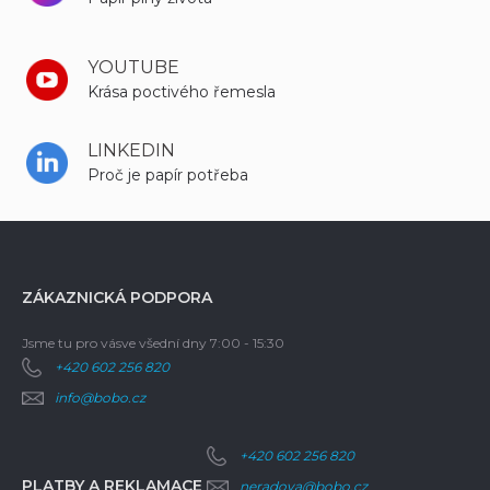
YOUTUBE
Krása poctivého řemesla
LINKEDIN
Proč je papír potřeba
ZÁKAZNICKÁ PODPORA
Jsme tu pro vás
ve všední dny 7:00 - 15:30
+420 602 256 820
info@bobo.cz
+420 602 256 820
PLATBY A REKLAMACE
neradova@bobo.cz