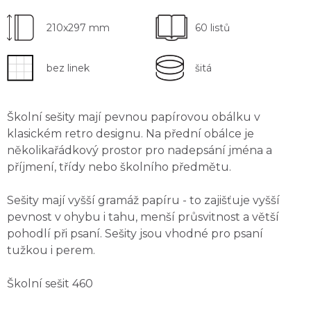
210x297 mm
60 listů
bez linek
šitá
Školní sešity mají
pevnou papírovou obálku
v
klasickém retro designu. Na přední obálce je
několikařádkový
prostor pro nadepsání jména a
příjmení
, třídy nebo školního předmětu.
Sešity mají
vyšší gramáž papíru
- to zajišťuje vyšší
pevnost v ohybu i tahu, menší průsvitnost a větší
pohodlí při psaní. Sešity jsou
vhodné pro psaní
tužkou i perem
.
Školní sešit 460