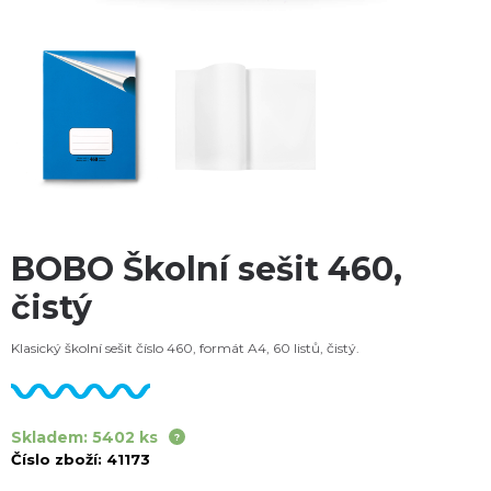
BOBO Školní sešit 460,
čistý
Klasický školní sešit číslo 460, formát A4, 60 listů, čistý.
Skladem: 5402 ks
Číslo zboží:
41173