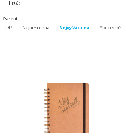
listů:
Řazení :
TOP
Nejnižší cena
Nejvyšší cena
Abecedně