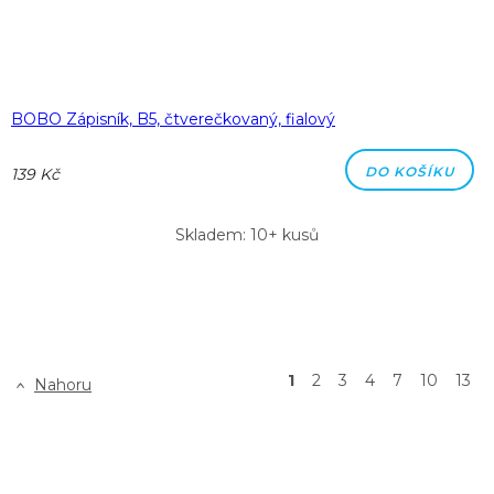
BOBO Zápisník, B5, čtverečkovaný, fialový
DO KOŠÍKU
139 Kč
Skladem: 10+ kusů
1
2
3
4
7
10
13
Nahoru