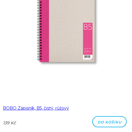
BOBO Zápisník, B5, čistý, růžový
DO KOŠÍKU
139 Kč