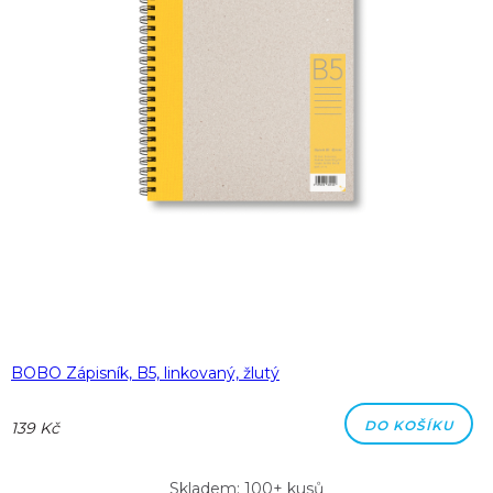
BOBO Zápisník, B5, linkovaný, žlutý
DO KOŠÍKU
139 Kč
Skladem: 100+ kusů