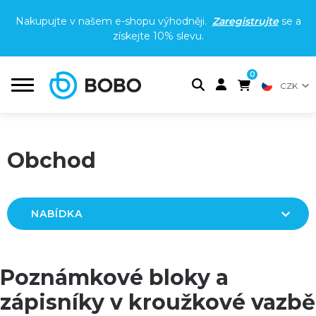
Nakupujte v našem e-shopu výhodněji.
Zaregistrujte
se a
získejte
10% slevu
.
0
CZK
Obchod
NABÍDKA
Poznámkové bloky a
zápisníky v kroužkové vazbě