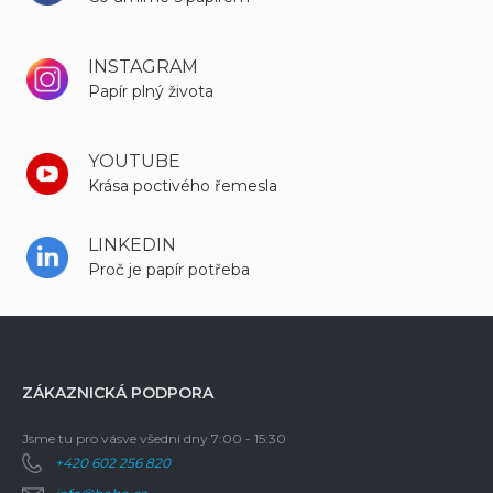
INSTAGRAM
Papír plný života
YOUTUBE
Krása poctivého řemesla
LINKEDIN
Proč je papír potřeba
ZÁKAZNICKÁ PODPORA
Jsme tu pro vás
ve všední dny 7:00 - 15:30
+420 602 256 820