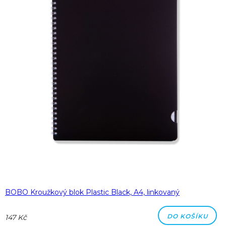
BOBO Kroužkový blok Plastic Black, A4, linkovaný
DO KOŠÍKU
147 Kč