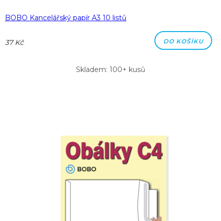
BOBO Kancelářský papír A3 10 listů
DO KOŠÍKU
37 Kč
Skladem: 100+ kusů