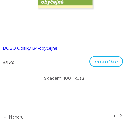
BOBO Obálky B4-obyčejné
DO KOŠÍKU
56 Kč
Skladem: 100+ kusů
1
2
Nahoru