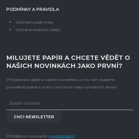
PODMÍNKY A PRAVIDLA
Obchodní podmínky
Ochrana osobních údajů
MILUJETE PAPÍR A CHCETE VĚDĚT O
NAŠICH NOVINKÁCH JAKO PRVNÍ?
Přihlaste se k odběru našeho newsletteru a my vám budeme
pravidelně posílat e-mail o novinkách nebo výhodných akcích.
CHCI NEWSLETTER
Přihlášením souhlasíte s
podmínkami
.