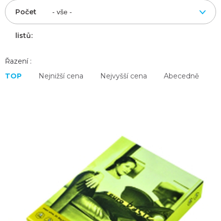
Počet
listů:
Řazení :
TOP
Nejnižší cena
Nejvyšší cena
Abecedně