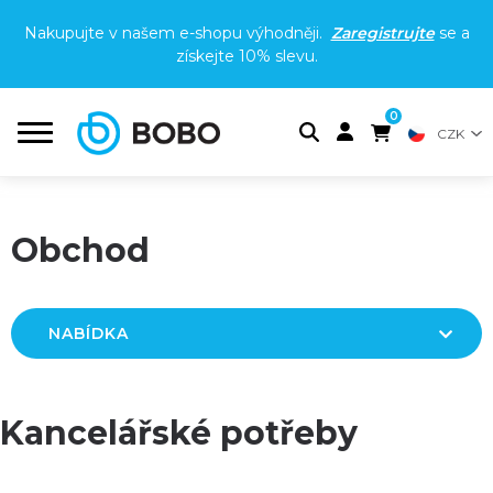
Nakupujte v našem e-shopu výhodněji.
Zaregistrujte
se a
získejte
10% slevu
.
0
CZK
Obchod
NABÍDKA
Kancelářské potřeby