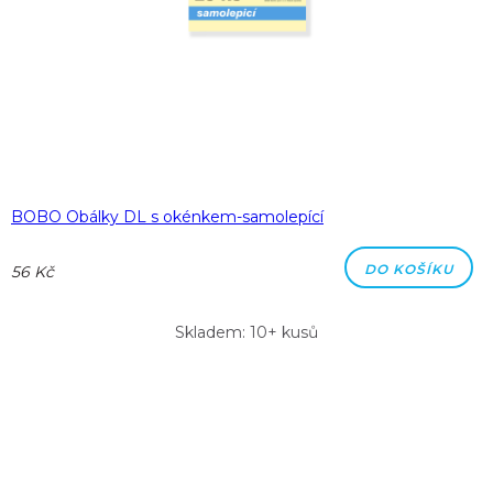
BOBO Obálky DL s okénkem-samolepící
DO KOŠÍKU
56 Kč
Skladem: 10+ kusů