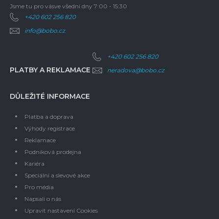
Jsme tu pro vás
ve všední dny 7:00 - 15:30
+420 602 256 820
info@bobo.cz
+420 602 256 820
PLATBY A REKLAMACE
neradova@bobo.cz
DŮLEŽITÉ INFORMACE
Platba a doprava
Výhody registrace
Reklamace
Podniková prodejna
Kariéra
Speciální a slevové akce
Pro média
Napsali o nás
Upravit nastavení Cookies