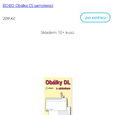
BOBO Obálka C5 samolepicí
DO KOŠÍKU
209 Kč
Skladem: 10+ kusů