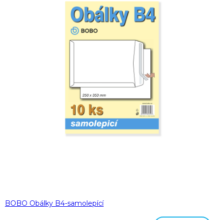
BOBO Obálky B4-samolepící