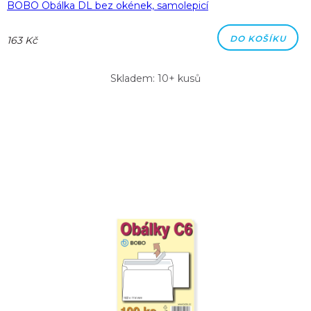
BOBO Obálka DL bez okének, samolepicí
DO KOŠÍKU
163 Kč
Skladem: 10+ kusů