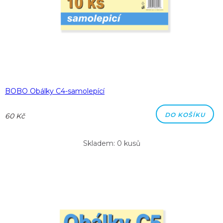
BOBO Obálky C4-samolepící
DO KOŠÍKU
60 Kč
Skladem: 0 kusů