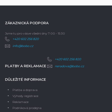
ZÁKAZNICKÁ PODPORA
Jsme tu pro vás
ve všední dny 7:00 - 15:30
+420 602 256 820
info@bobo.cz
+420 602 256 820
PLATBY A REKLAMACE
neradova@bobo.cz
DŮLEŽITÉ INFORMACE
Platba a doprava
Výhody registrace
Reklamace
Podniková prodejna