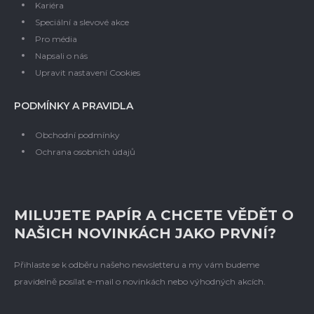
Kariéra
Speciální a slevové akce
Pro média
Napsali o nás
Upravit nastavení Cookies
PODMÍNKY A PRAVIDLA
Obchodní podmínky
Ochrana osobních údajů
MILUJETE PAPÍR A CHCETE VĚDĚT O
NAŠICH NOVINKÁCH JAKO PRVNÍ?
Přihlaste se k odběru našeho newsletteru a my vám budeme
pravidelně posílat e-mail o novinkách nebo výhodných akcích.