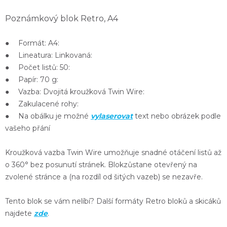
Poznámkový blok Retro, A4
● Formát: A4:
● Lineatura: Linkovaná:
● Počet listů: 50:
● Papír: 70 g:
● Vazba: Dvojitá kroužková Twin Wire:
● Zakulacené rohy:
● Na obálku je možné
vylaserovat
text nebo obrázek podle
vašeho přání
Kroužková
vazba Twin Wire
umožňuje snadné
otáčení listů až
o 360°
bez posunutí stránek. Blok
zůstane otevřený
na
zvolené stránce a (na rozdíl od šitých vazeb) se nezavře.
Tento blok se vám nelíbí? Další formáty Retro bloků a skicáků
najdete
zde
.