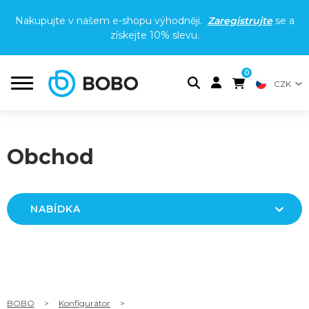
Nakupujte v našem e-shopu výhodněji.
Zaregistrujte
se a
získejte
10% slevu
.
0
CZK
Obchod
NABÍDKA
BOBO
>
Konfigurátor
>