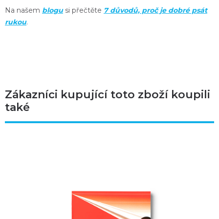
Na našem
blogu
si přečtěte
7 důvodů, proč je dobré psát
rukou
.
Zákazníci kupující toto zboží koupili
také