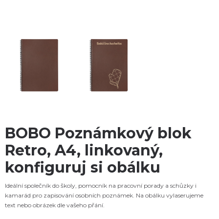
BOBO Poznámkový blok
Retro, A4, linkovaný,
konfiguruj si obálku
Ideální společník do školy, pomocník na pracovní porady a schůzky i
kamarád pro zapisování osobních poznámek. Na obálku vylaserujeme
text nebo obrázek dle vašeho přání.