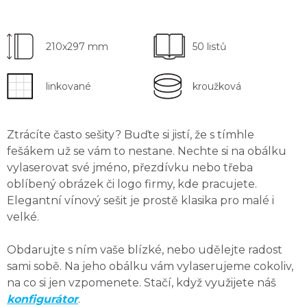
210x297 mm
50 listů
linkované
kroužková
Ztrácíte často sešity? Buďte si jistí, že s tímhle
fešákem už se vám to nestane. Nechte si na obálku
vylaserovat své jméno, přezdívku nebo třeba
oblíbený obrázek či logo firmy
, kde pracujete.
Elegantní vínový sešit je prostě klasika pro malé i
velké.
Obdarujte s ním vaše blízké, nebo udělejte radost
sami sobě.
Na jeho obálku vám vylaserujeme cokoliv,
na co si jen vzpomenete.
Stačí, když využijete náš
konfigurátor
.