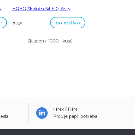
ý
BOBO Školní sešit 510, čistý
BOBO Školní sešit 51
čtverečkovaný
U
DO KOŠÍKU
7 Kč
7 Kč
Skladem: 1000+ kusů
Skladem: 100
LINKEDIN
esla
Proč je papír potřeba