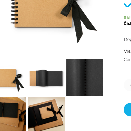
Skl
Čís
Dop
Va
Ce