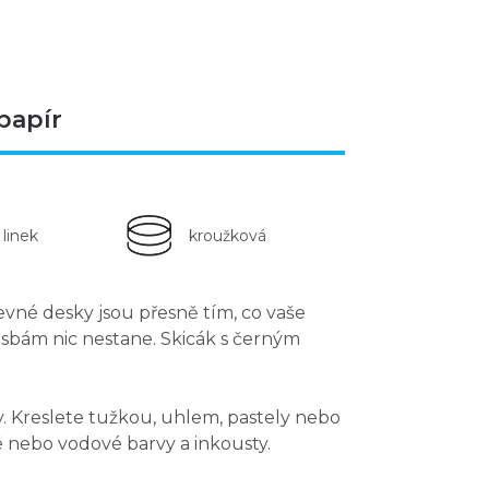
papír
 linek
kroužková
evné desky
jsou přesně tím, co vaše
resbám nic nestane. Skicák s černým
. Kreslete tužkou, uhlem, pastely nebo
é nebo vodové barvy a inkousty.