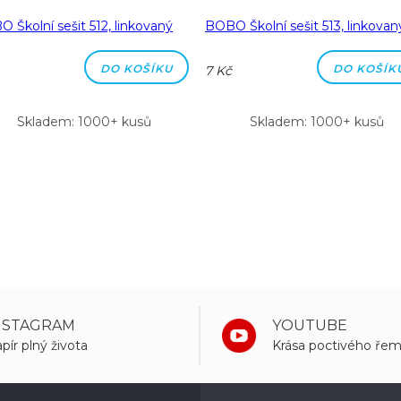
 Školní sešit 512, linkovaný
BOBO Školní sešit 513, linkovan
DO KOŠÍKU
DO KOŠÍK
7 Kč
Skladem: 1000+ kusů
Skladem: 1000+ kusů
NSTAGRAM
YOUTUBE
pír plný života
Krása poctivého řem