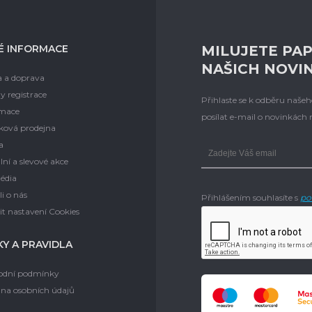
É INFORMACE
MILUJETE PAP
NAŠICH NOVI
a a doprava
y registrace
Přihlaste se k odběru naš
mace
posílat e-mail o novinkách
ková prodejna
a
lní a slevové akce
édia
i o nás
Přihlášením souhlasíte s
po
t nastavení Cookies
Y A PRAVIDLA
dní podmínky
na osobních údajů