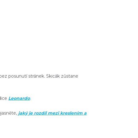
bez posunutí stránek. Skicák
zůstane
dice
Leonardo
.
ujasněte,
jaký je rozdíl mezi kreslením a