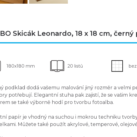
BO Skicák Leonardo, 18 x 18 cm, černý 
180x180 mm
20 listů
bez
ný podklad
dodá vašemu malování jiný rozměr a velmi
p
ory potřebují. Elegantní
stuha
pak zajistí, že se vašim k
rem se také výborně hodí pro
tvorbu fotoalba
.
itní papír je vhodný na suchou i mokrou techniku
tvorby
elkami. Můžete také použít akrylové, temperové, olejov