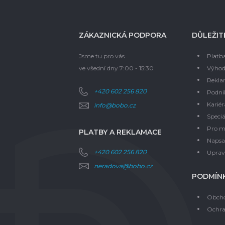
ZÁKAZNICKÁ PODPORA
DŮLEŽIT
Jsme tu pro vás
Platb
ve všední dny 7:00 - 15:30
Výhod
Rekla
+420 602 256 820
Podni
Kariér
info@bobo.cz
Speciá
Pro m
PLATBY A REKLAMACE
Napsal
+420 602 256 820
Upravi
neradova@bobo.cz
PODMÍNK
Obcho
Ochra