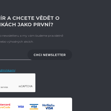
ÍR A CHCETE VĚDĚT O
NKÁCH JAKO PRVNÍ?
eho newsletteru a my vám budeme pravidelně
 nebo výhodných akcích.
CHCI NEWSLETTER
dmínkami
.