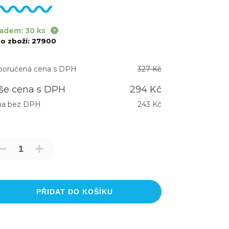
adem: 30 ks
lo zboží:
27900
oručená cena s DPH
327 Kč
še cena s DPH
294 Kč
na bez DPH
243 Kč
PŘIDAT DO KOŠÍKU