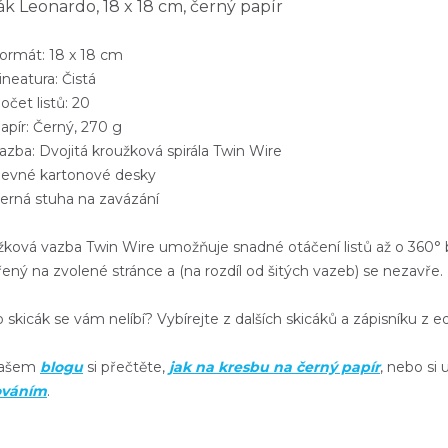
ák Leonardo, 18 x 18 cm, černý papír
rmát: 18 x 18 cm
neatura: Čistá
čet listů: 20
pír: Černý, 270 g
zba: Dvojitá kroužková spirála Twin Wire
vné kartonové desky
rná stuha na zavázání
žková
vazba Twin Wire
umožňuje snadné
otáčení listů až o 360°
řený
na zvolené stránce a (na rozdíl od šitých vazeb) se nezavře.
 skicák se vám nelíbí? Vybírejte z dalších skicáků a zápisníku z e
našem
blogu
si přečtěte,
jak na kresbu na černý papír
, nebo si 
ováním
.