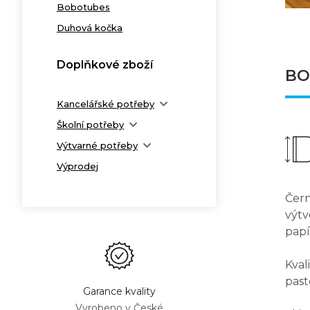
Bobotubes
Duhová kočka
Doplňkové zboží
BO
Kancelářské potřeby
Školní potřeby
Výtvarné potřeby
Výprodej
Čer
výtv
papí
Kval
past
Garance kvality
Vyrobeno v České