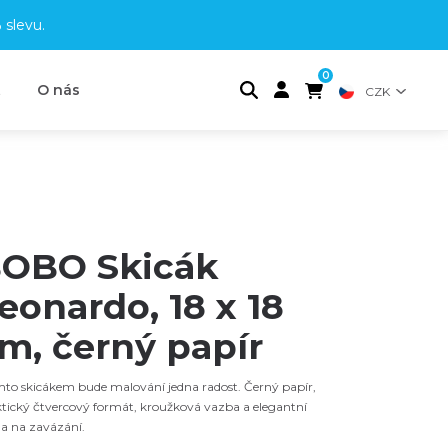
 slevu
.
0
t
O nás
CZK
OBO Skicák
eonardo, 18 x 18
m, černý papír
mto skicákem bude malování jedna radost. Černý papír,
tický čtvercový formát, kroužková vazba a elegantní
a na zavázání.