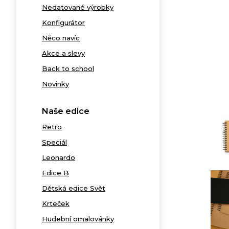
Nedatované výrobky
Konfigurátor
Něco navíc
Akce a slevy
Back to school
Novinky
Naše edice
Retro
Speciál
Leonardo
Edice B
Dětská edice Svět
Krteček
Hudební omalovánky