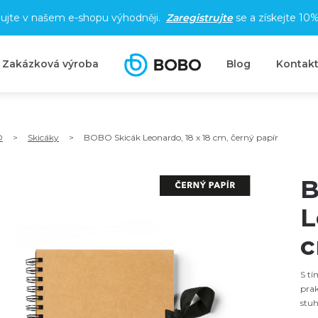
ujte v našem e-shopu výhodněji.
Zaregistrujte
se a získejte
10%
Zakázková výroba
Blog
Kontak
O
>
Skicáky
>
BOBO Skicák Leonardo, 18 x 18 cm, černý papír
B
L
c
S tí
prak
stuh