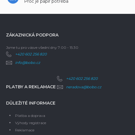
Proč je papír potřeba
ZÁKAZNICKÁ PODPORA
Jsme tu pro vás
ve všední dny 7:00 - 15:30
+420 602 256 820
info@bobo.cz
+420 602 256 820
PLATBY A REKLAMACE
neradova@bobo.cz
DŮLEŽITÉ INFORMACE
Platba a doprava
Výhody registrace
Reklamace