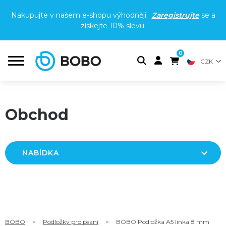
Nakupujte v našem e-shopu výhodněji.
Zaregistrujte
se a
získejte
10% slevu
.
0
CZK
Obchod
NABÍDKA
BOBO
>
Podložky pro psaní
>
BOBO Podložka A5 linka 8 mm