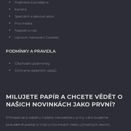
Podniková prodejna
Kariéra
Speciální a slevové akce
Pro média
Napsali o nás
Upravit nastavení Cookies
PODMÍNKY A PRAVIDLA
Obchodní podmínky
Ochrana osobních údajů
MILUJETE PAPÍR A CHCETE VĚDĚT O
NAŠICH NOVINKÁCH JAKO PRVNÍ?
Přihlaste se k odběru našeho newsletteru a my vám budeme
pravidelně posílat e-mail o novinkách nebo výhodných akcích.