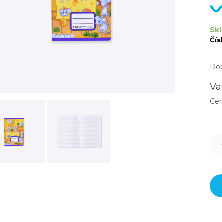
Skl
Čís
Dop
Va
Ce