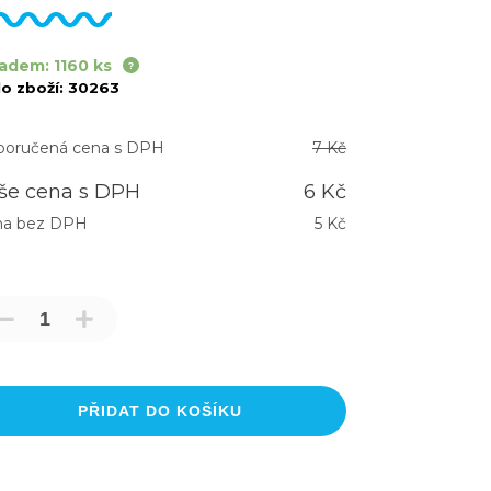
adem: 1160 ks
lo zboží:
30263
oručená cena s DPH
7 Kč
še cena s DPH
6 Kč
na bez DPH
5 Kč
PŘIDAT DO KOŠÍKU