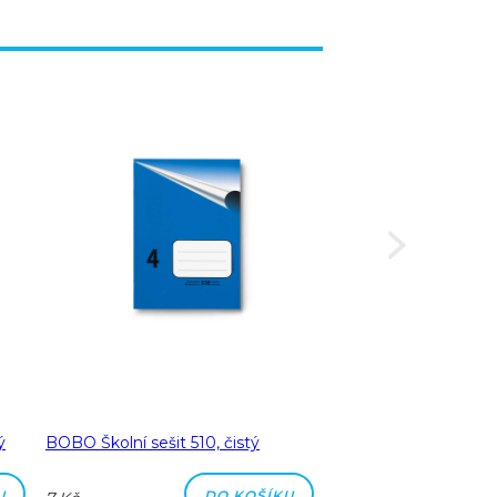
ý
BOBO Školní sešit 510, čistý
BOBO Školní sešit 51
čtverečkovaný
U
DO KOŠÍKU