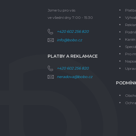
Jsme tu pro vás
Platb
ve všední dny 7:00 - 15:30
Výhod
Rekla
+420 602 256 820
Podni
Kariér
info@bobo.cz
Speciá
Pro m
PLATBY A REKLAMACE
Napsal
+420 602 256 820
Upravi
neradova@bobo.cz
PODMÍNK
Obcho
Ochra