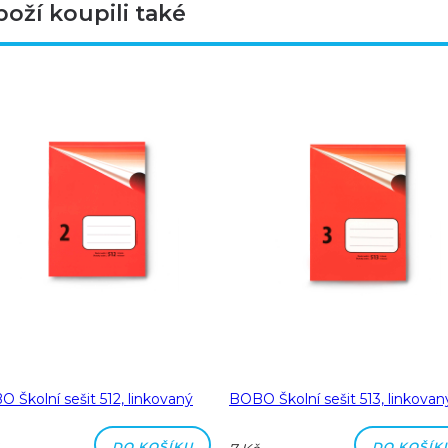
boží koupili také
 Školní sešit 512, linkovaný
BOBO Školní sešit 513, linkovan
DO KOŠÍKU
DO KOŠÍK