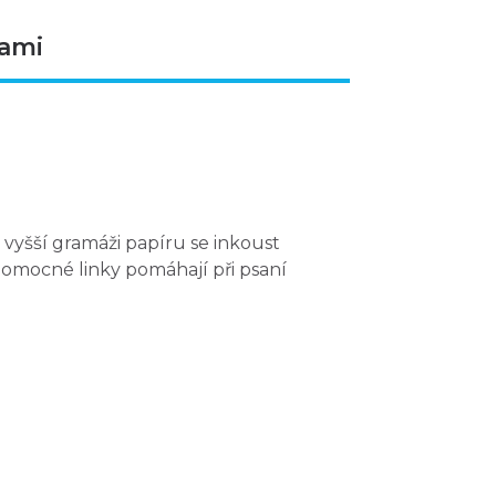
kami
y vyšší gramáži papíru se inkoust
. Pomocné linky pomáhají při psaní