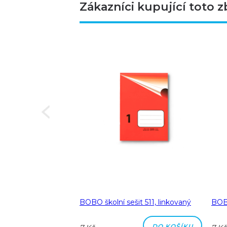
Zákazníci kupující toto z
Next
a A5 linka 8 mm
BOBO školní sešit 511, linkovaný
BOBO
DO KOŠÍKU
DO KOŠÍKU