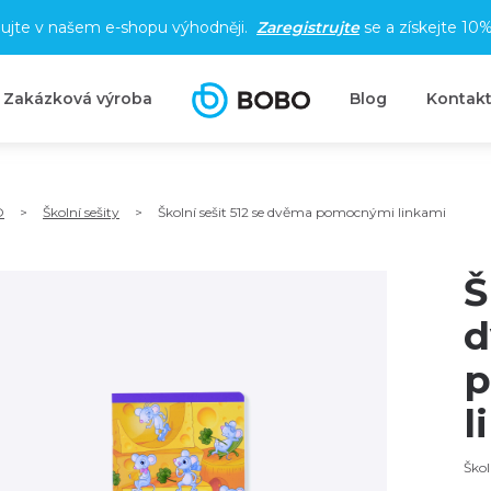
ujte v našem e-shopu výhodněji.
Zaregistrujte
se a získejte
10%
Zakázková výroba
Blog
Kontak
O
>
Školní sešity
>
Školní sešit 512 se dvěma pomocnými linkami
Š
d
p
l
Škol