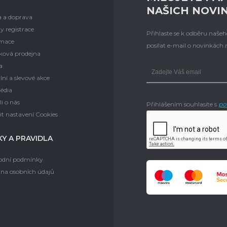
NAŠICH NOVI
a a doprava
y registrace
Přihlaste se k odběru naš
mace
posílat e-mail o novinkách
ková prodejna
a
lní a slevové akce
édia
i o nás
Přihlášením souhlasíte s
po
t nastavení Cookies
Y A PRAVIDLA
dní podmínky
na osobních údajů