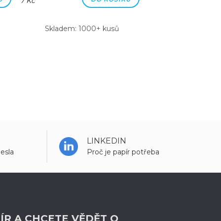
7 Kč
7 Kč
Skladem: 1000+ kusů
Skladem: 100
LINKEDIN
esla
Proč je papír potřeba
ÍR A CHCETE VĚDĚT O