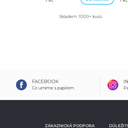
7 Kč
7 Kč
m: 1000+ kusů
Skladem: 1000+ kusů
FACEBOOK
I
Co umíme s papírem
Pa
ZÁKAZNICKÁ PODPORA
DŮLEŽIT