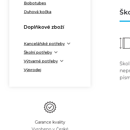
Bobotubes
Šk
Duhová kočka
Doplňkové zboží
Kancelářské potřeby
Školní potřeby
Výtvarné potřeby
Škol
Výprodej
nepr
písm
Garance kvality
Vyrobeno v České