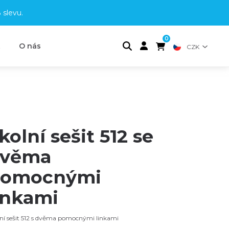
 slevu
.
0
t
O nás
CZK
kolní sešit 512 se
věma
omocnými
inkami
ní sešit 512 s dvěma pomocnými linkami