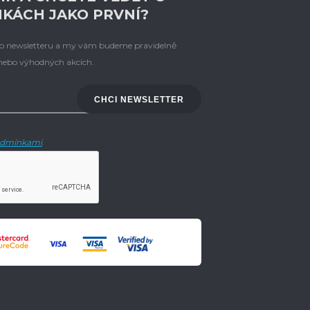
NKÁCH JAKO PRVNÍ?
eho newsletteru a my vám budeme pravidelně
 nebo výhodných akcích.
CHCI NEWSLETTER
dmínkami
.