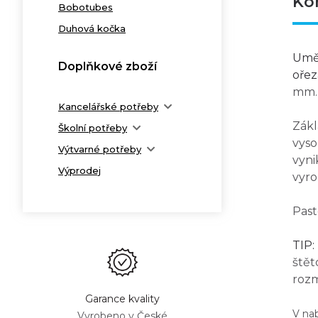
Ko
Bobotubes
Duhová kočka
Uměl
Doplňkové zboží
ořez
mm.
Kancelářské potřeby
Zákl
Školní potřeby
vyso
Výtvarné potřeby
vyni
Výprodej
vyr
Past
TIP:
štět
rozm
Garance kvality
V na
Vyrobeno v České