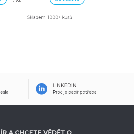
7 Kč
7 Kč
Skladem: 1000+ kusů
Skladem: 100
LINKEDIN
esla
Proč je papír potřeba
ÍR A CHCETE VĚDĚT O