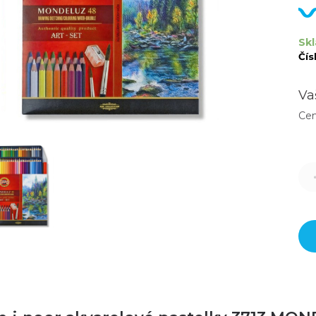
Skl
Čís
Va
Ce