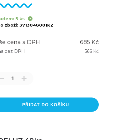
adem: 5 ks
lo zboží:
3713048001KZ
še cena s DPH
685 Kč
na bez DPH
566 Kč
PŘIDAT DO KOŠÍKU