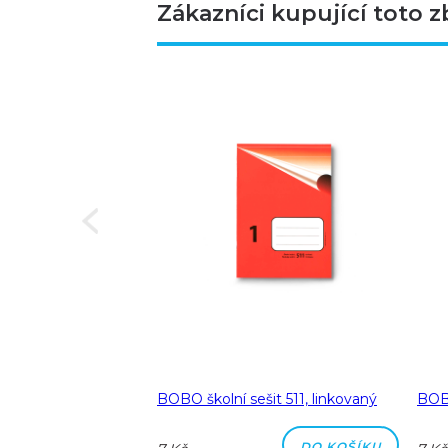
Zákazníci kupující toto z
Next
a A5 linka 8 mm
BOBO školní sešit 511, linkovaný
BOBO
DO KOŠÍKU
DO KOŠÍKU