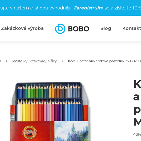
ujte v našem e-shopu výhodněji.
Zaregistrujte
se a získejte
10%
Zakázková výroba
Blog
Kontak
O
>
Pastelky, voskovky a fixy
>
Koh-i-noor akvarelové pastelky 3713 
K
a
p
M
48ks