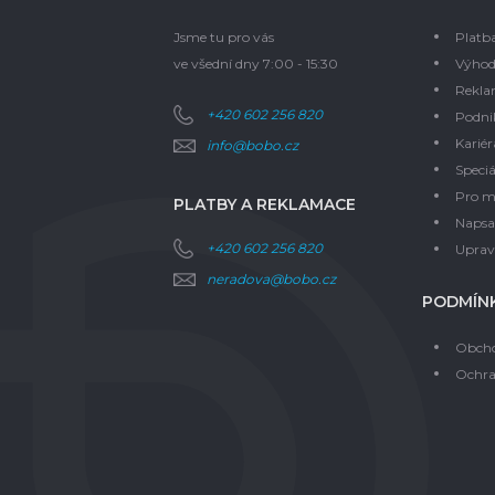
Jsme tu pro vás
Platb
ve všední dny 7:00 - 15:30
Výhod
Rekla
+420 602 256 820
Podni
Kariér
info@bobo.cz
Speciá
Pro m
PLATBY A REKLAMACE
Napsal
+420 602 256 820
Upravi
neradova@bobo.cz
PODMÍNK
Obcho
Ochra