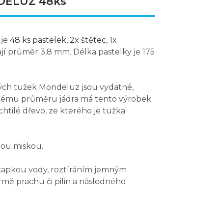
NDELUZ 48ks
uje
48 ks pastelek, 2x štětec, 1x
jí průměr 3,8 mm. Délka pastelky je 175
ch tužek Mondeluz jsou vydatné,
elkému průměru jádra má tento výrobek
htilé dřevo, ze kterého je tužka
ou miskou.
kapkou vody, roztíráním jemným
mě prachu či pilin a následného