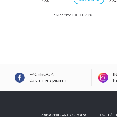
7 Kč
7 Kč
m: 1000+ kusů
Skladem: 1000+ kusů
FACEBOOK
I
Co umíme s papírem
Pa
ZÁKAZNICKÁ PODPORA
DŮLEŽIT