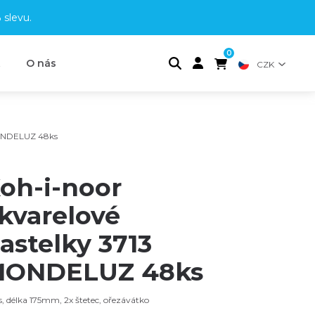
 slevu
.
0
t
O nás
CZK
MONDELUZ 48ks
oh-i-noor
kvarelové
astelky 3713
ONDELUZ 48ks
, délka 175mm, 2x štetec, ořezávátko