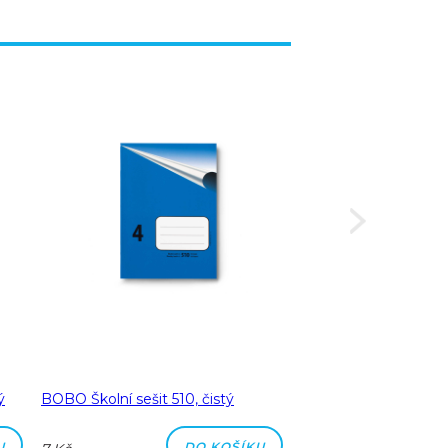
ý
BOBO Školní sešit 510, čistý
BOBO Školní sešit 51
čtverečkovaný
U
DO KOŠÍKU