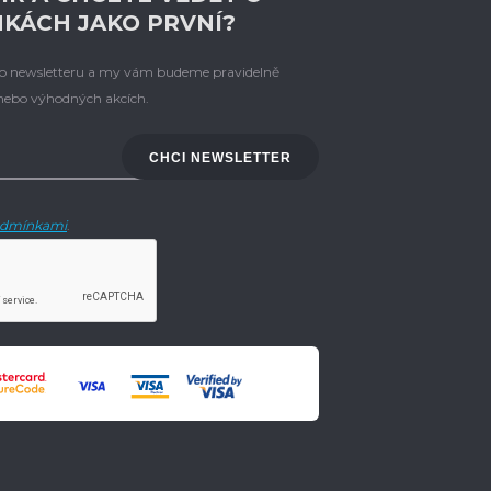
NKÁCH JAKO PRVNÍ?
eho newsletteru a my vám budeme pravidelně
 nebo výhodných akcích.
CHCI NEWSLETTER
dmínkami
.