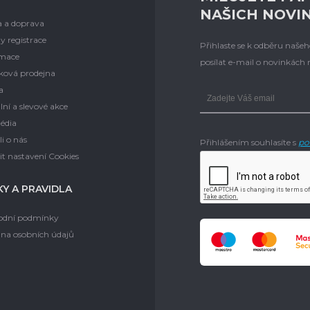
NAŠICH NOVI
a a doprava
y registrace
Přihlaste se k odběru naš
mace
posílat e-mail o novinkách
ková prodejna
a
lní a slevové akce
édia
i o nás
Přihlášením souhlasíte s
po
t nastavení Cookies
Y A PRAVIDLA
dní podmínky
na osobních údajů