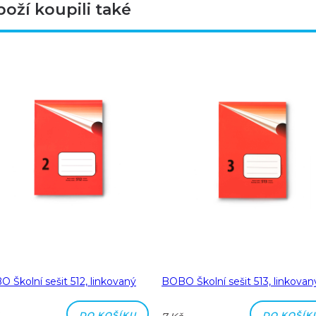
boží koupili také
 Školní sešit 512, linkovaný
BOBO Školní sešit 513, linkovan
DO KOŠÍKU
DO KOŠÍK