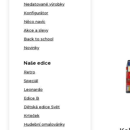
Nedatované výrobky
Konfigurátor
Něco navíc
Akce a slevy
Back to school
Novinky
Naše edice
Retro
Speciál
Leonardo
Edice B
Dětská edice Svět
Krteček
Hudební omalovánky