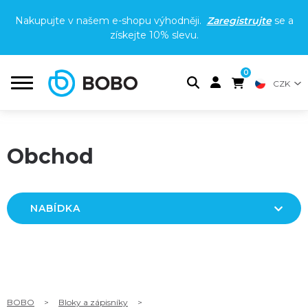
Nakupujte v našem e-shopu výhodněji.
Zaregistrujte
se a
získejte
10% slevu
.
0
CZK
Obchod
NABÍDKA
BOBO
>
Bloky a zápisníky
>