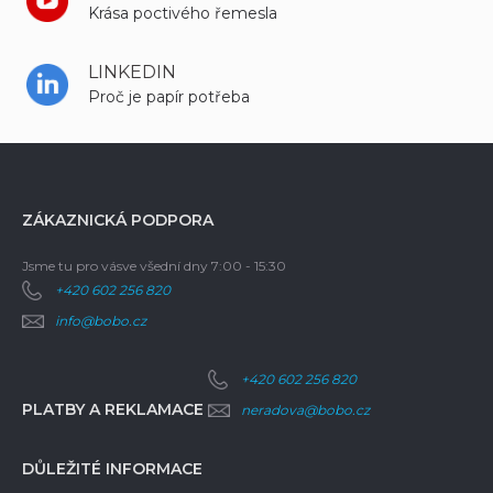
Krása poctivého řemesla
LINKEDIN
Proč je papír potřeba
ZÁKAZNICKÁ PODPORA
Jsme tu pro vás
ve všední dny 7:00 - 15:30
+420 602 256 820
info@bobo.cz
+420 602 256 820
PLATBY A REKLAMACE
neradova@bobo.cz
DŮLEŽITÉ INFORMACE