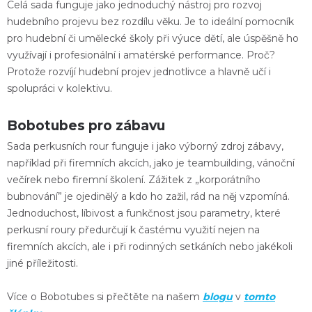
Celá sada funguje jako jednoduchý nástroj pro rozvoj
hudebního projevu bez rozdílu věku. Je to ideální pomocník
pro
hudební či umělecké školy při výuce dětí
, ale úspěšně ho
využívají i profesionální i amatérské performance. Proč?
Protože
rozvíjí hudební projev jednotlivce
a hlavně
učí i
spolupráci v kolektivu
.
Bobotubes pro zábavu
Sada perkusních rour funguje i jako
výborný zdroj zábavy
,
například
při firemních akcích
, jako je teambuilding, vánoční
večírek nebo firemní školení. Zážitek z „korporátního
bubnování” je ojedinělý a kdo ho zažil, rád na něj vzpomíná.
Jednoduchost, líbivost a funkčnost jsou parametry, které
perkusní roury předurčují k častému využití nejen na
firemních akcích, ale i při rodinných setkáních nebo jakékoli
jiné příležitosti.
Více o Bobotubes si přečtěte na našem
blogu
v
tomto