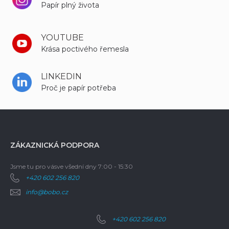
Papír plný života
YOUTUBE
Krása poctivého řemesla
LINKEDIN
Proč je papír potřeba
ZÁKAZNICKÁ PODPORA
Jsme tu pro vás
ve všední dny 7:00 - 15:30
+420 602 256 820
info@bobo.cz
+420 602 256 820