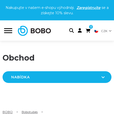
Nakupujte v našem e-shopu výhodněji.
Zaregistrujte
se a
získejte
10% slevu
.
0
CZK
Obchod
NABÍDKA
BOBO
>
Bobotubes
>